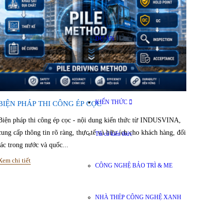
DỰ ÁN
KIẾN THỨC
BIỆN PHÁP THI CÔNG ÉP CỌC
Biện pháp thi công ép cọc - nội dung kiến thức từ INDUSVINA,
cung cấp thông tin rõ ràng, thực tế và hữu ích cho khách hàng, đối
Tất cả kiến thức
tác trong nước và quốc...
Xem chi tiết
CÔNG NGHỆ BẢO TRÌ & ME
NHÀ THÉP CÔNG NGHỆ XANH