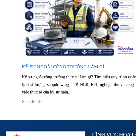
KỸ SƯ NGOÀI CÔNG TRƯỜNG LÀM GÌ
Kỹ sư ngoài công trường thực sự làm gì? Tìm hiểu quy trình quả
lý chất lượng, shopdrawing, ITP, NCR, RFI, nghiệm thu và công
việc thực tế của kỹ sư hiện...
Xem chi tiết
LĨNH VỰC HOẠT