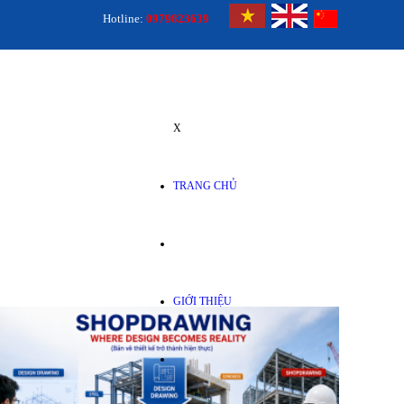
Hotline:
0979823639
X
TRANG CHỦ
GIỚI THIỆU