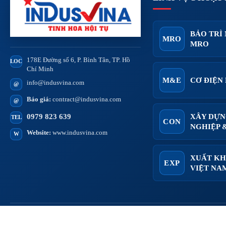
BẢO TRÌ
MRO
MRO
178E Đường số 6, P. Bình Tân, TP. Hồ
LOC
Chí Minh
M&E
CƠ ĐIỆN
info@indusvina.com
@
Báo giá:
contract@indusvina.com
@
XÂY DỰN
0979 823 639
TEL
CON
NGHIỆP 
Website:
www.indusvina.com
W
XUẤT KH
EXP
VIỆT NA
2013
100+
500+