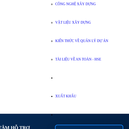
CÔNG NGHỆ XÂY DỰNG
VẬT LIỆU XÂY DỰNG
KIẾN THỨC VỀ QUẢN LÝ DỰ ÁN
TÀI LIỆU VỀ AN TOÀN - HSE
XUẤT KHẨU
TÂM HỖ TRỢ