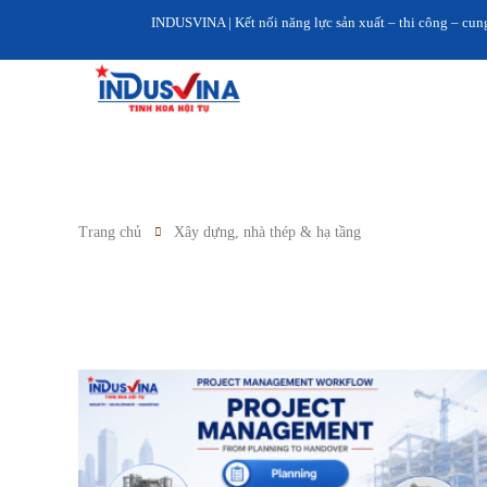
INDUSVINA | Kết nối năng lực sản xuất – thi công – cung ứng V
Trang chủ
Xây dựng, nhà thép & hạ tầng