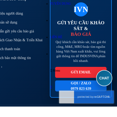
TUYỂN DỤNG
IVN
liệu người dùng
GỬI YÊU CẦU KHẢO
oản sử dụng
SÁT &
ẫn gửi yêu cầu báo giá
BÁO GIÁ
LIÊN HỆ
ách Giao Nhận & Triển Khai
Quý khách cần khảo sát, báo giá thi
công, M&E, MRO hoặc tìm nguồn
ách thanh toán
hàng Việt Nam xuất khẩu, vui lòng
gửi thông tin để INDUSVINA phản
ch bảo mật thông tin
hồi nhanh.
 ›
Menu
GỬI EMAIL
CHAT
GỌI / ZALO
0979 823 639
LIMITED. Giữ toàn quyền.