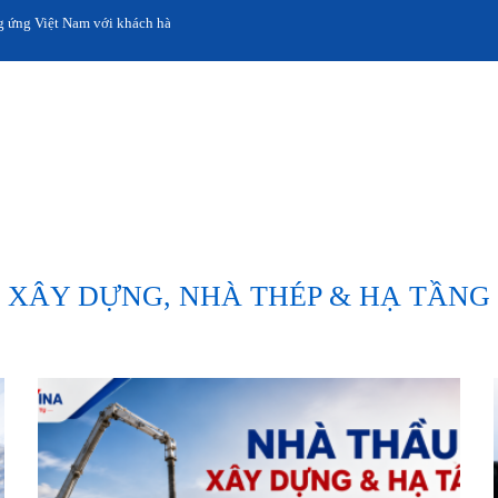
iệt Nam với khách hàng toàn cầu.
XÂY DỰNG, NHÀ THÉP & HẠ TẦNG