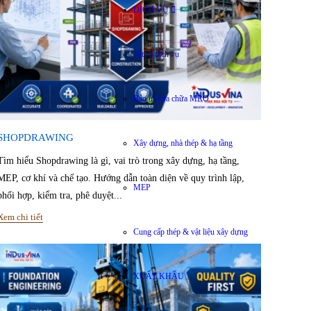
DỊCH VỤ
Tất cả dịch vụ
Bảo trì sửa chữa MRO
SHOPDRAWING
Xây dựng, nhà thép & hạ tầng
Tìm hiểu Shopdrawing là gì, vai trò trong xây dựng, hạ tầng,
MEP, cơ khí và chế tạo. Hướng dẫn toàn diện về quy trình lập,
MEP
phối hợp, kiểm tra, phê duyệt...
Xem chi tiết
Cung cấp thép & vật liệu xây dựng
XUẤT KHẨU