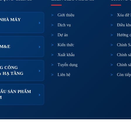
Giới thiệu
Xóa dữ 
 NHÀ MÁY
›
Dịch vụ
Điều kh
Dự án
Hướng d
Kiến thức
Chính S
›
 M&E
Xuất khẩu
Chính s
Tuyển dụng
Chính sá
G CÔNG
›
& HẠ TẦNG
Liên hệ
Còn tiếp
ẨU SẢN PHẨM
›
M
Bản quyền © 2013-2026 INDUSVINA COMPANY 
20+