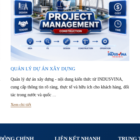
QUẢN LÝ DỰ ÁN XÂY DỰNG
n
Quản lý dự án xây dựng - nội dung kiến thức từ INDUSVINA,
cung cấp thông tin rõ ràng, thực tế và hữu ích cho khách hàng, đối
tác trong nước và quốc ...
Xem chi tiết
 ĐỘNG CHÍNH
LIÊN KẾT NHANH
TRUNG 