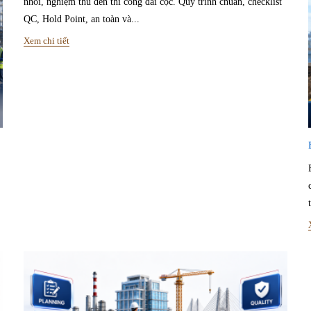
nhồi, nghiệm thu đến thi công đài cọc. Quy trình chuẩn, checklist
QC, Hold Point, an toàn và...
Xem chi tiết