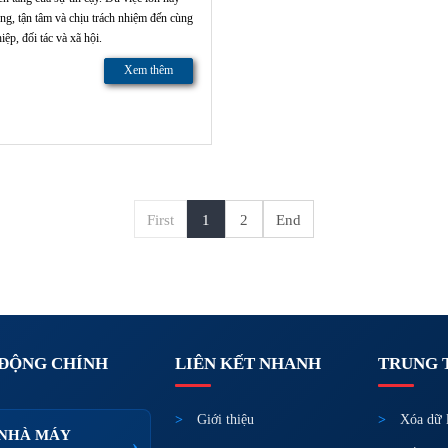
ng, tận tâm và chịu trách nhiệm đến cùng
ệp, đối tác và xã hội.
Xem thêm
First
1
2
End
 ĐỘNG CHÍNH
LIÊN KẾT NHANH
TRUNG 
Giới thiệu
Xóa dữ 
 NHÀ MÁY
›