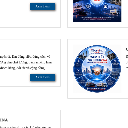
Xem thêm
C
ên tắc làm đúng việc, đúng cách và
I
ớng đến chất lượng, trách nhiệm, hiệu
đ
khách hàng, đối tác và cộng đồng.
t
Xem thêm
VINA
tảng của sự tin cậy. Dù việc lớn hay