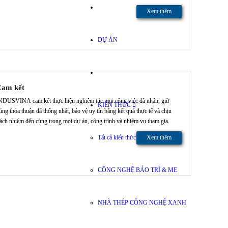
Xem thêm
DỰ ÁN
am kết
NDUSVINA cam kết thực hiện nghiêm túc mọi công việc đã nhận, giữ
KIẾN THỨC
úng thỏa thuận đã thống nhất, bảo vệ uy tín bằng kết quả thực tế và chịu
rách nhiệm đến cùng trong mọi dự án, công trình và nhiệm vụ tham gia.
Tất cả kiến thức
Xem thêm
CÔNG NGHỆ BẢO TRÌ & ME
NHÀ THÉP CÔNG NGHỆ XANH