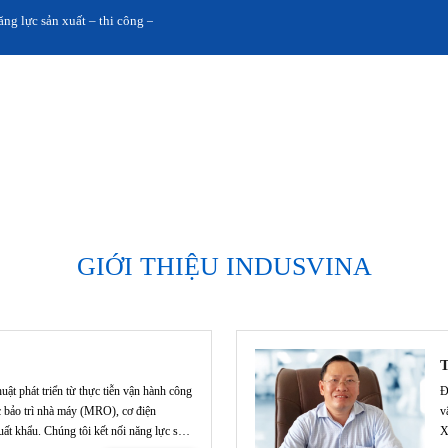
 sản xuất – thi công – cung ứng Việt Nam với khách hàng toàn cầu.
GIỚI THIỆU INDUSVINA
 phát triển từ thực tiễn vận hành công
Đ
c bảo trì nhà máy (MRO), cơ điện
v
t khẩu. Chúng tôi kết nối năng lực sản
X