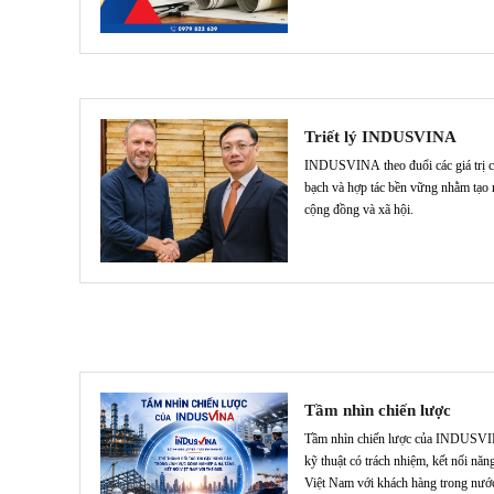
xuất, thi công và cung ứng của Việ
tế.
Triết lý INDUSVINA
INDUSVINA theo đuổi các giá trị ch
bạch và hợp tác bền vững nhằm tạo ra
cộng đồng và xã hội.
Tầm nhìn chiến lược
Tầm nhìn chiến lược của INDUSVIN
kỹ thuật có trách nhiệm, kết nối năn
Việt Nam với khách hàng trong nước 