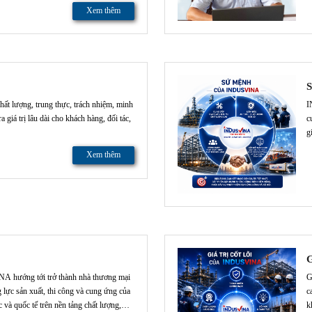
t Nam với khách hàng trong nước và quốc
V
Xem thêm
ất lượng, trung thực, trách nhiệm, minh
I
 giá trị lâu dài cho khách hàng, đối tác,
c
g
t
Xem thêm
G
A hướng tới trở thành nhà thương mại
G
g lực sản xuất, thi công và cung ứng của
c
và quốc tế trên nền tảng chất lượng,
k