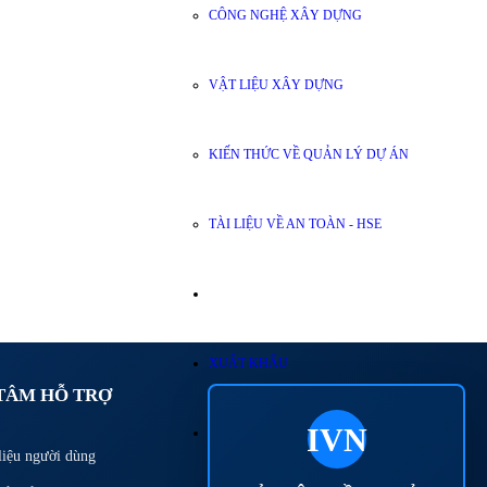
CÔNG NGHỆ XÂY DỰNG
VẬT LIỆU XÂY DỰNG
KIẾN THỨC VỀ QUẢN LÝ DỰ ÁN
TÀI LIỆU VỀ AN TOÀN - HSE
XUẤT KHẨU
TÂM HỖ TRỢ
IVN
liệu người dùng