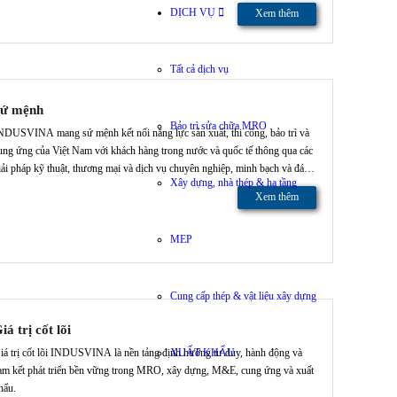
iệt Nam ra thị trường quốc tế.
DỊCH VỤ
Xem thêm
Tất cả dịch vụ
Sứ mệnh
Bảo trì sửa chữa MRO
NDUSVINA mang sứ mệnh kết nối năng lực sản xuất, thi công, bảo trì và
ung ứng của Việt Nam với khách hàng trong nước và quốc tế thông qua các
iải pháp kỹ thuật, thương mại và dịch vụ chuyên nghiệp, minh bạch và đáng
Xây dựng, nhà thép & hạ tầng
in cậy.
Xem thêm
MEP
Cung cấp thép & vật liệu xây dựng
iá trị cốt lõi
XUẤT KHẨU
iá trị cốt lõi INDUSVINA là nền tảng định hướng tư duy, hành động và
am kết phát triển bền vững trong MRO, xây dựng, M&E, cung ứng và xuất
hẩu.