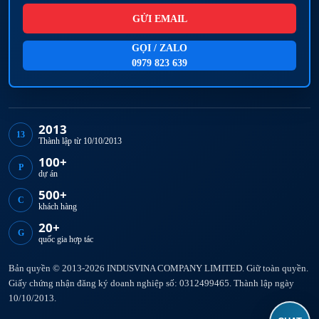
GỬI EMAIL
GỌI / ZALO
0979 823 639
2013
13
Thành lập từ 10/10/2013
100+
P
dự án
500+
C
khách hàng
20+
G
quốc gia hợp tác
Bản quyền © 2013-2026 INDUSVINA COMPANY LIMITED. Giữ toàn quyền.
Giấy chứng nhận đăng ký doanh nghiệp số: 0312499465. Thành lập ngày
10/10/2013.