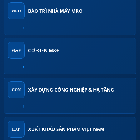
BẢO TRÌ NHÀ MÁY MRO
MRO
›
CƠ ĐIỆN M&E
M&E
›
XÂY DỰNG CÔNG NGHIỆP & HẠ TẦNG
CON
›
XUẤT KHẨU SẢN PHẨM VIỆT NAM
EXP