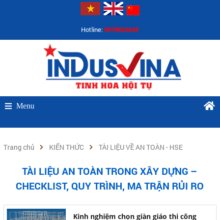
Hotline:
0979823639
Menu
Trang chủ
KIẾN THỨC
TÀI LIỆU VỀ AN TOÀN - HSE
TÀI LIỆU AN TOÀN TRONG XÂY DỰNG –
CHECKLIST, QUY TRÌNH, MA TRẬN RỦI RO
Kinh nghiệm chọn giàn giáo thi công