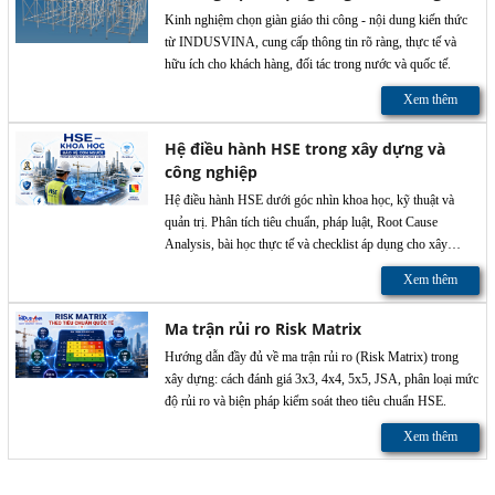
Kinh nghiệm chọn giàn giáo thi công - nội dung kiến thức
từ INDUSVINA, cung cấp thông tin rõ ràng, thực tế và
hữu ích cho khách hàng, đối tác trong nước và quốc tế.
Xem thêm
Hệ điều hành HSE trong xây dựng và
công nghiệp
Hệ điều hành HSE dưới góc nhìn khoa học, kỹ thuật và
quản trị. Phân tích tiêu chuẩn, pháp luật, Root Cause
Analysis, bài học thực tế và checklist áp dụng cho xây
dựng, MEP và MRO.
Xem thêm
Ma trận rủi ro Risk Matrix
Hướng dẫn đầy đủ về ma trận rủi ro (Risk Matrix) trong
xây dựng: cách đánh giá 3x3, 4x4, 5x5, JSA, phân loại mức
độ rủi ro và biện pháp kiểm soát theo tiêu chuẩn HSE.
Xem thêm