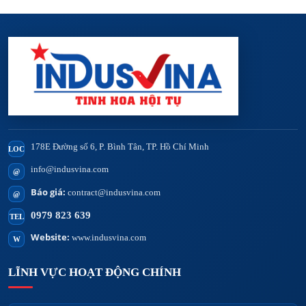
178E Đường số 6, P. Bình Tân, TP. Hồ Chí Minh
LOC
info@indusvina.com
@
Báo giá:
contract@indusvina.com
@
0979 823 639
TEL
Website:
www.indusvina.com
W
LĨNH VỰC HOẠT ĐỘNG CHÍNH