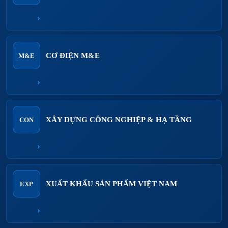
›
CƠ ĐIỆN M&E
M&E
›
XÂY DỰNG CÔNG NGHIỆP & HẠ TẦNG
CON
›
XUẤT KHẨU SẢN PHẨM VIỆT NAM
EXP
›