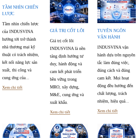
TẦM NHÌN CHIẾN
LƯỢC
Tầm nhìn chiến lược
GIÁ TRỊ CỐT LÕI
TUYÊN NGÔN
của INDUSVINA
VẬN HÀNH
hướng tới trở thành
Giá trị cốt lõi
nhà thương mại kỹ
INDUSVINA vận
INDUSVINA là nền
thuật có trách nhiệm,
hành dựa trên nguyên
tảng định hướng tư
kết nối năng lực sản
tắc làm đúng việc,
duy, hành động và
xuất, thi công và
đúng cách và đúng
cam kết phát triển
cung ứng của...
cam kết. Mọi hoạt
bền vững trong
động đều hướng đến
MRO, xây dựng,
Xem chi tiết
chất lượng, trách
M&E, cung ứng và
nhiệm, hiệu quả...
xuất khẩu.
Xem chi tiết
Xem chi tiết