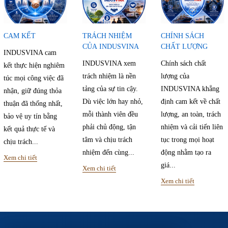
CAM KẾT
TRÁCH NHIỆM
CHÍNH SÁCH
CỦA INDUSVINA
CHẤT LƯỢNG
INDUSVINA cam
INDUSVINA xem
Chính sách chất
kết thực hiện nghiêm
trách nhiệm là nền
lượng của
túc mọi công việc đã
tảng của sự tin cậy.
INDUSVINA khẳng
nhận, giữ đúng thỏa
Dù việc lớn hay nhỏ,
định cam kết về chất
thuận đã thống nhất,
mỗi thành viên đều
lượng, an toàn, trách
bảo vệ uy tín bằng
phải chủ động, tận
nhiệm và cải tiến liên
kết quả thực tế và
tâm và chịu trách
tục trong mọi hoạt
chịu trách...
nhiệm đến cùng...
động nhằm tạo ra
Xem chi tiết
giá...
Xem chi tiết
Xem chi tiết