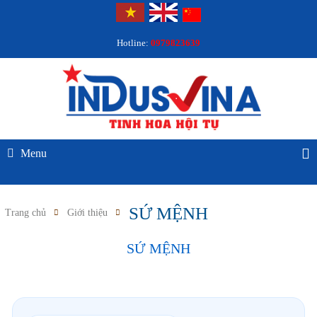
Hotline:
0979823639
Menu
SỨ MỆNH
Trang chủ
Giới thiệu
SỨ MỆNH