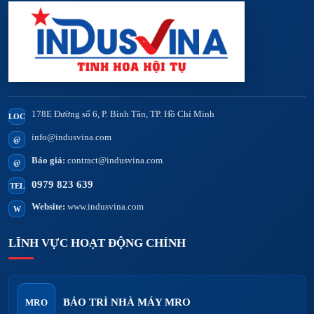
178E Đường số 6, P. Bình Tân, TP. Hồ Chí Minh
LOC
info@indusvina.com
@
Báo giá:
contract@indusvina.com
@
0979 823 639
TEL
Website:
www.indusvina.com
W
LĨNH VỰC HOẠT ĐỘNG CHÍNH
BẢO TRÌ NHÀ MÁY MRO
MRO