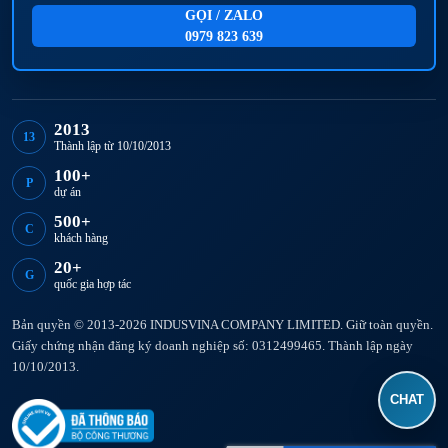
GỌI / ZALO
0979 823 639
2013
13
Thành lập từ 10/10/2013
100+
P
dự án
500+
C
khách hàng
20+
G
quốc gia hợp tác
Bản quyền © 2013-2026 INDUSVINA COMPANY LIMITED. Giữ toàn quyền.
Giấy chứng nhận đăng ký doanh nghiệp số: 0312499465. Thành lập ngày
10/10/2013.
CHAT