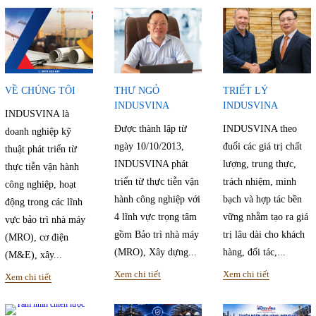
VỀ CHÚNG TÔI
THƯ NGỎ
TRIẾT LÝ
INDUSVINA
INDUSVINA
INDUSVINA là
Được thành lập từ
INDUSVINA theo
doanh nghiệp kỹ
ngày 10/10/2013,
đuổi các giá trị chất
thuật phát triển từ
INDUSVINA phát
lượng, trung thực,
thực tiễn vận hành
triển từ thực tiễn vận
trách nhiệm, minh
công nghiệp, hoạt
hành công nghiệp với
bạch và hợp tác bền
động trong các lĩnh
4 lĩnh vực trọng tâm
vững nhằm tạo ra giá
vực bảo trì nhà máy
gồm Bảo trì nhà máy
trị lâu dài cho khách
(MRO), cơ điện
(MRO), Xây dựng...
hàng, đối tác,...
(M&E), xây...
Xem chi tiết
Xem chi tiết
Xem chi tiết