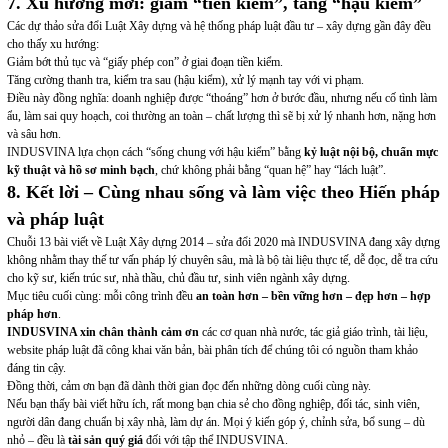
7. Xu hướng mới: giảm “tiền kiểm”, tăng “hậu kiểm”
Các dự thảo sửa đổi Luật Xây dựng và hệ thống pháp luật đầu tư – xây dựng gần đây đều
cho thấy xu hướng:
Giảm bớt thủ tục và “giấy phép con” ở giai đoạn tiền kiểm.
Tăng cường thanh tra, kiểm tra sau (hậu kiểm), xử lý mạnh tay với vi phạm.
Điều này đồng nghĩa: doanh nghiệp được “thoáng” hơn ở bước đầu, nhưng nếu cố tình làm
ẩu, làm sai quy hoạch, coi thường an toàn – chất lượng thì sẽ bị xử lý nhanh hơn, nặng hơn
và sâu hơn.
INDUSVINA lựa chọn cách “sống chung với hậu kiểm” bằng
kỷ luật nội bộ, chuẩn mực
kỹ thuật và hồ sơ minh bạch
, chứ không phải bằng “quan hệ” hay “lách luật”.
8. Kết lời – Cùng nhau sống và làm việc theo Hiến pháp
và pháp luật
Chuỗi 13 bài viết về Luật Xây dựng 2014 – sửa đổi 2020 mà INDUSVINA đang xây dựng
không nhằm thay thế tư vấn pháp lý chuyên sâu, mà là bộ tài liệu thực tế, dễ đọc, dễ tra cứu
cho kỹ sư, kiến trúc sư, nhà thầu, chủ đầu tư, sinh viên ngành xây dựng.
Mục tiêu cuối cùng: mỗi công trình đều
an toàn hơn – bền vững hơn – đẹp hơn – hợp
pháp hơn
.
INDUSVINA xin chân thành cảm ơn
các cơ quan nhà nước, tác giả giáo trình, tài liệu,
website pháp luật đã công khai văn bản, bài phân tích để chúng tôi có nguồn tham khảo
đáng tin cậy.
Đồng thời, cảm ơn bạn đã dành thời gian đọc đến những dòng cuối cùng này.
Nếu bạn thấy bài viết hữu ích, rất mong bạn chia sẻ cho đồng nghiệp, đối tác, sinh viên,
người dân đang chuẩn bị xây nhà, làm dự án. Mọi ý kiến góp ý, chỉnh sửa, bổ sung – dù
nhỏ – đều là
tài sản quý giá
đối với tập thể INDUSVINA.