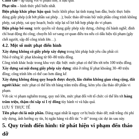
Cảnh cáo
– áp dụng với vi phạm nhẹ, ít hậu quả.
Phạt tiền
– hình thức phổ biến nhất.
Biện pháp khắc phục hậu quả
: buộc khôi phục lại tình trạng ban đầu; buộc thực hiện
đúng giấy phép (cắt bớt phần sai phép…); buộc tháo dỡ toàn bộ/ một phần công trình không
phép, sai phép, sai quy hoạch; buộc nộp lại số lợi bất hợp pháp do vi phạm.
Biện pháp bổ sung
: tước quyền sử dụng giấy phép xây dựng, chứng chỉ hành nghề; đình
chỉ hoạt động thi công; chuyển hồ sơ sang cơ quan điều tra nếu có dấu hiệu tội phạm (gây
chết người, sập đổ công trình lớn…).
4.2. Một số mức phạt điển hình
Xây dựng không có giấy phép xây dựng
trong khi pháp luật yêu cầu phải có:
Nhà ở riêng lẻ: phạt khoảng từ 60–80 triệu đồng.
Công trình khác hoặc trong khu vực đặc biệt: mức phạt có thể lên tới trên 100 triệu đồng.
Xây dựng sai nội dung giấy phép xây dựng
: nhà ở riêng lẻ phạt khoảng 30–40 triệu
đồng; công trình lớn có thể cao hơn đáng kể.
Xây dựng không đúng quy hoạch được duyệt, lấn chiếm không gian công cộng, đất
người khác
: mức phạt có thể lên tới hàng trăm triệu đồng, kèm yêu cầu tháo dỡ phần vi
phạm.
Với các vi phạm nghiêm trọng, quy mô lớn, mức phạt đối với tổ chức có thể lên tới
hàng
trăm triệu, thậm chí xấp xỉ 1 tỷ đồng
tùy hành vi và hậu quả.
LƯU Ý THỰC TẾ
Tiền phạt chỉ là một phần.
Đáng ngại nhất là nguy cơ bị buộc tháo dỡ, mất trắng chi phí
xây dựng, ảnh hưởng uy tín, bị ngân hàng và đối tác “e dè” trong các dự án sau này.
5. Quy trình điển hình: từ phát hiện vi phạm đến tháo
dỡ