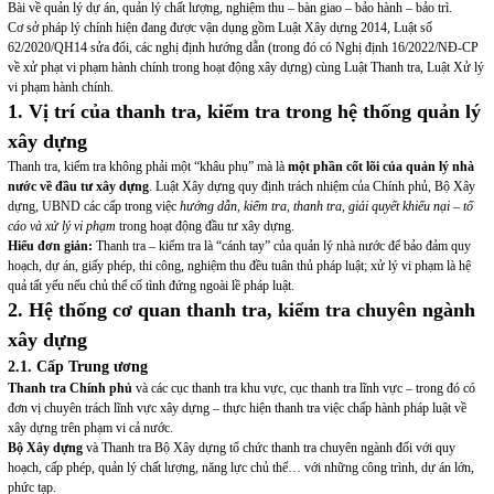
Bài về quản lý dự án, quản lý chất lượng, nghiệm thu – bàn giao – bảo hành – bảo trì.
Cơ sở pháp lý chính hiện đang được vận dụng gồm Luật Xây dựng 2014, Luật số
62/2020/QH14 sửa đổi, các nghị định hướng dẫn (trong đó có Nghị định 16/2022/NĐ-CP
về xử phạt vi phạm hành chính trong hoạt động xây dựng) cùng Luật Thanh tra, Luật Xử lý
vi phạm hành chính.
1. Vị trí của thanh tra, kiểm tra trong hệ thống quản lý
xây dựng
Thanh tra, kiểm tra không phải một “khâu phụ” mà là
một phần cốt lõi của quản lý nhà
nước về đầu tư xây dựng
. Luật Xây dựng quy định trách nhiệm của Chính phủ, Bộ Xây
dựng, UBND các cấp trong việc
hướng dẫn, kiểm tra, thanh tra, giải quyết khiếu nại – tố
cáo và xử lý vi phạm
trong hoạt động đầu tư xây dựng.
Hiểu đơn giản:
Thanh tra – kiểm tra là “cánh tay” của quản lý nhà nước để bảo đảm quy
hoạch, dự án, giấy phép, thi công, nghiệm thu đều tuân thủ pháp luật; xử lý vi phạm là hệ
quả tất yếu nếu chủ thể cố tình đứng ngoài lề pháp luật.
2. Hệ thống cơ quan thanh tra, kiểm tra chuyên ngành
xây dựng
2.1. Cấp Trung ương
Thanh tra Chính phủ
và các cục thanh tra khu vực, cục thanh tra lĩnh vực – trong đó có
đơn vị chuyên trách lĩnh vực xây dựng – thực hiện thanh tra việc chấp hành pháp luật về
xây dựng trên phạm vi cả nước.
Bộ Xây dựng
và Thanh tra Bộ Xây dựng tổ chức thanh tra chuyên ngành đối với quy
hoạch, cấp phép, quản lý chất lượng, năng lực chủ thể… với những công trình, dự án lớn,
phức tạp.