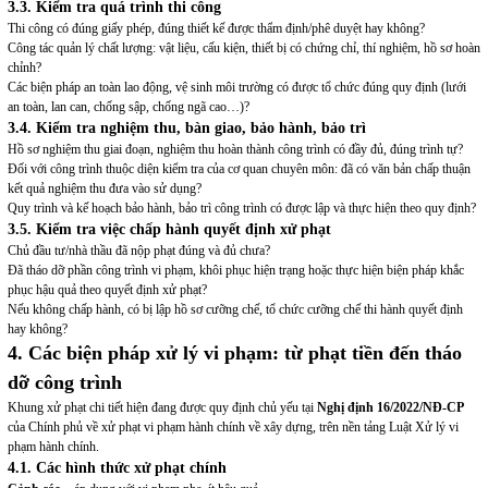
3.3. Kiểm tra quá trình thi công
Thi công có đúng giấy phép, đúng thiết kế được thẩm định/phê duyệt hay không?
Công tác quản lý chất lượng: vật liệu, cấu kiện, thiết bị có chứng chỉ, thí nghiệm, hồ sơ hoàn
chỉnh?
Các biện pháp an toàn lao động, vệ sinh môi trường có được tổ chức đúng quy định (lưới
an toàn, lan can, chống sập, chống ngã cao…)?
3.4. Kiểm tra nghiệm thu, bàn giao, bảo hành, bảo trì
Hồ sơ nghiệm thu giai đoạn, nghiệm thu hoàn thành công trình có đầy đủ, đúng trình tự?
Đối với công trình thuộc diện kiểm tra của cơ quan chuyên môn: đã có văn bản chấp thuận
kết quả nghiệm thu đưa vào sử dụng?
Quy trình và kế hoạch bảo hành, bảo trì công trình có được lập và thực hiện theo quy định?
3.5. Kiểm tra việc chấp hành quyết định xử phạt
Chủ đầu tư/nhà thầu đã nộp phạt đúng và đủ chưa?
Đã tháo dỡ phần công trình vi phạm, khôi phục hiện trạng hoặc thực hiện biện pháp khắc
phục hậu quả theo quyết định xử phạt?
Nếu không chấp hành, có bị lập hồ sơ cưỡng chế, tổ chức cưỡng chế thi hành quyết định
hay không?
4. Các biện pháp xử lý vi phạm: từ phạt tiền đến tháo
dỡ công trình
Khung xử phạt chi tiết hiện đang được quy định chủ yếu tại
Nghị định 16/2022/NĐ-CP
của Chính phủ về xử phạt vi phạm hành chính về xây dựng, trên nền tảng Luật Xử lý vi
phạm hành chính.
4.1. Các hình thức xử phạt chính