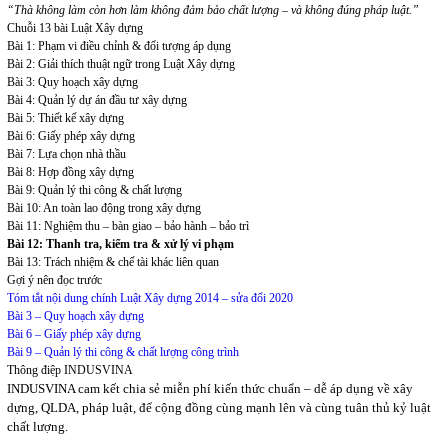
“Thà không làm còn hơn làm không đảm bảo chất lượng – và không đúng pháp luật.”
Chuỗi 13 bài Luật Xây dựng
Bài 1: Phạm vi điều chỉnh & đối tượng áp dụng
Bài 2: Giải thích thuật ngữ trong Luật Xây dựng
Bài 3: Quy hoạch xây dựng
Bài 4: Quản lý dự án đầu tư xây dựng
Bài 5: Thiết kế xây dựng
Bài 6: Giấy phép xây dựng
Bài 7: Lựa chọn nhà thầu
Bài 8: Hợp đồng xây dựng
Bài 9: Quản lý thi công & chất lượng
Bài 10: An toàn lao động trong xây dựng
Bài 11: Nghiệm thu – bàn giao – bảo hành – bảo trì
Bài 12: Thanh tra, kiểm tra & xử lý vi phạm
Bài 13: Trách nhiệm & chế tài khác liên quan
Gợi ý nên đọc trước
Tóm tắt nội dung chính Luật Xây dựng 2014 – sửa đổi 2020
Bài 3 – Quy hoạch xây dựng
Bài 6 – Giấy phép xây dựng
Bài 9 – Quản lý thi công & chất lượng công trình
Thông điệp INDUSVINA
INDUSVINA cam kết chia sẻ miễn phí kiến thức chuẩn – dễ áp dụng về xây
dựng, QLDA, pháp luật, để cộng đồng cùng mạnh lên và cùng tuân thủ kỷ luật
chất lượng.