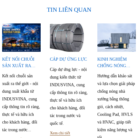
TIN LIÊN QUAN
KẾT NỐI CHUỖI
CÁP DỰ ỨNG LỰC
KINH NGHIỆM
SẢN XUẤT RA
CHỐNG NÓNG
Cáp dự ứng lực - nội
THẾ GIỚI
NHÀ XƯỞNG
Kết nối chuỗi sản
Hướng dẫn khảo sát
dung kiến thức từ
xuất ra thế giới - nội
và lựa chọn giải pháp
INDUSVINA, cung
dung xuất khẩu từ
chống nóng nhà
cấp thông tin rõ ràng,
INDUSVINA, cung
xưởng bằng thông
thực tế và hữu ích
cấp thông tin rõ ràng,
gió, cách nhiệt,
cho khách hàng, đối
thực tế và hữu ích
Cooling Pad, HVLS
tác trong nước và
cho khách hàng, đối
và HVAC, giúp tiết
quốc tế.
tác trong nước...
kiệm năng lượng và
Xem chi tiết
tối...