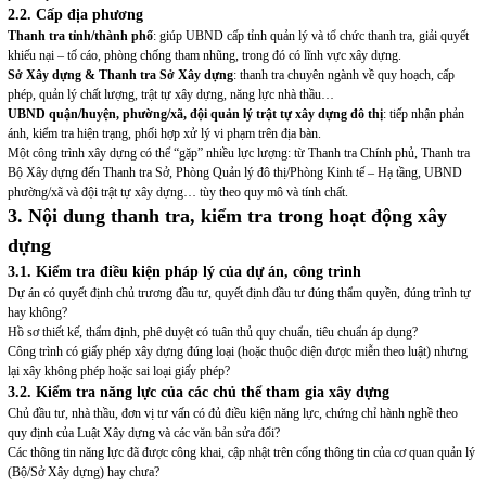
2.2. Cấp địa phương
Thanh tra tỉnh/thành phố
: giúp UBND cấp tỉnh quản lý và tổ chức thanh tra, giải quyết
khiếu nại – tố cáo, phòng chống tham nhũng, trong đó có lĩnh vực xây dựng.
Sở Xây dựng & Thanh tra Sở Xây dựng
: thanh tra chuyên ngành về quy hoạch, cấp
phép, quản lý chất lượng, trật tự xây dựng, năng lực nhà thầu…
UBND quận/huyện, phường/xã, đội quản lý trật tự xây dựng đô thị
: tiếp nhận phản
ánh, kiểm tra hiện trạng, phối hợp xử lý vi phạm trên địa bàn.
Một công trình xây dựng có thể “gặp” nhiều lực lượng: từ Thanh tra Chính phủ, Thanh tra
Bộ Xây dựng đến Thanh tra Sở, Phòng Quản lý đô thị/Phòng Kinh tế – Hạ tầng, UBND
phường/xã và đội trật tự xây dựng… tùy theo quy mô và tính chất.
3. Nội dung thanh tra, kiểm tra trong hoạt động xây
dựng
3.1. Kiểm tra điều kiện pháp lý của dự án, công trình
Dự án có quyết định chủ trương đầu tư, quyết định đầu tư đúng thẩm quyền, đúng trình tự
hay không?
Hồ sơ thiết kế, thẩm định, phê duyệt có tuân thủ quy chuẩn, tiêu chuẩn áp dụng?
Công trình có giấy phép xây dựng đúng loại (hoặc thuộc diện được miễn theo luật) nhưng
lại xây không phép hoặc sai loại giấy phép?
3.2. Kiểm tra năng lực của các chủ thể tham gia xây dựng
Chủ đầu tư, nhà thầu, đơn vị tư vấn có đủ điều kiện năng lực, chứng chỉ hành nghề theo
quy định của Luật Xây dựng và các văn bản sửa đổi?
Các thông tin năng lực đã được công khai, cập nhật trên cổng thông tin của cơ quan quản lý
(Bộ/Sở Xây dựng) hay chưa?