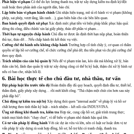
Phát hiện vi phạm
Có thể do lực lượng thanh tra, trật tự xây dựng kiểm tra định kỳ/đột
xuất hoặc theo phản ánh của người dân, báo chí.
Lập biên bản vi phạm hành chính
Ghi nhận hiện trạng, mô tả rõ hành vi vi phạm (không
phép, sai phép, vượt tầng, lấn ranh…), giao biên bản cho các bên liên quan.
Ban hành quyết định xử phạt
Xác định mức phạt tiền và biện pháp khắc phục hậu quả:
dừng thi công, điều chỉnh/ xin lại giấy phép, tháo dỡ phần vi phạm…
Thời hạn tự nguyện chấp hành
Chủ đầu tư được ấn định thời hạn nộp phạt, hoàn thiện
thủ tục, tháo dỡ… Nếu chấp hành thì kết thúc vụ việc.
Cưỡng chế thi hành nếu không chấp hành
Trường hợp cố tình chây ỳ, cơ quan có thẩm
quyền sẽ lập hồ sơ cưỡng chế, tổ chức cưỡng chế phá dỡ, thu tiền phạt và chi phí cưỡng chế
theo quy định.
Trách nhiệm của cán bộ quản lý
Nếu để vi phạm tràn lan, kéo dài mà không xử lý, bản
thân cán bộ, lãnh đạo quản lý trật tự xây dựng cũng có thể bị kỷ luật, thậm chí xử lý hình sự
nếu có bao che, nhận hối lộ.
6. Bài học thực tế cho chủ đầu tư, nhà thầu, tư vấn
Đặt pháp luật lên trước tiến độ
Hoàn thiện đầy đủ quy hoạch, quyết định đầu tư, thiết kế,
thẩm định, giấy phép xây dựng… rồi mới khởi công. “Thà chậm một chút còn hơn sau này
phải đập bỏ”.
Chủ động tự kiểm tra nội bộ
Xây dựng thói quen “internal audit” về pháp lý và hồ sơ
chất lượng theo tinh thần kỷ luật – trách nhiệm – kết nối của INDUSVINA.
Ứng xử đúng khi thanh tra, kiểm tra
Hợp tác, cung cấp hồ sơ, giải trình trung thực;
tránh mọi hình thức “chạy chọt”, vì dễ biến vi phạm nhỏ thành hậu quả lớn.
Có tư vấn pháp lý đồng hành
Với các dự án vừa và lớn, nên có luật sư hoặc đơn vị tư
vấn pháp lý xây dựng rà soát hợp đồng, hồ sơ, hỗ trợ khi có tranh chấp, thanh tra.