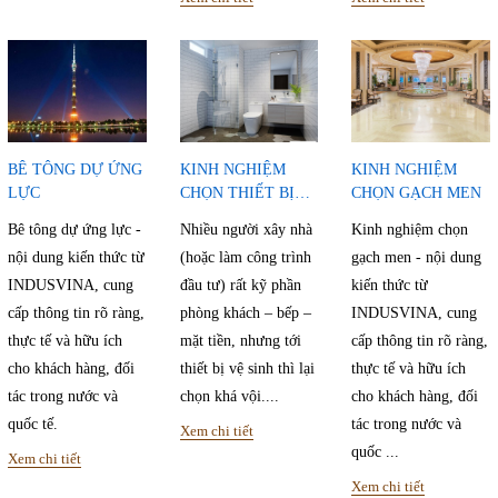
BÊ TÔNG DỰ ỨNG
KINH NGHIỆM
KINH NGHIỆM
LỰC
CHỌN THIẾT BỊ
CHỌN GẠCH MEN
VỆ SINH
Bê tông dự ứng lực -
Nhiều người xây nhà
Kinh nghiệm chọn
nội dung kiến thức từ
(hoặc làm công trình
gạch men - nội dung
INDUSVINA, cung
đầu tư) rất kỹ phần
kiến thức từ
cấp thông tin rõ ràng,
phòng khách – bếp –
INDUSVINA, cung
thực tế và hữu ích
mặt tiền, nhưng tới
cấp thông tin rõ ràng,
cho khách hàng, đối
thiết bị vệ sinh thì lại
thực tế và hữu ích
tác trong nước và
chọn khá vội....
cho khách hàng, đối
quốc tế.
tác trong nước và
Xem chi tiết
quốc ...
Xem chi tiết
Xem chi tiết