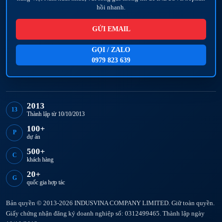
hồi nhanh.
GỬI EMAIL
GỌI / ZALO
0979 823 639
2013
13
Thành lập từ 10/10/2013
100+
P
dự án
500+
C
khách hàng
20+
G
quốc gia hợp tác
Bản quyền © 2013-2026 INDUSVINA COMPANY LIMITED. Giữ toàn quyền.
Giấy chứng nhận đăng ký doanh nghiệp số: 0312499465. Thành lập ngày