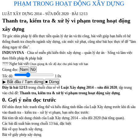
PHẠM TRONG HOẠT ĐỘNG XÂY DỰNG
LUẬT XÂY DỰNG 2014 – SỬA ĐỔI 2020 · BÀI 12/13
Thanh tra, kiểm tra & xử lý vi phạm trong hoạt động
xây dựng
Từ góc nhìn pháp lý đến thực tiễn quản lý dự án và thi công, bài viết giúp bạn hiểu rõ hệ
thống thanh tra chuyên ngành xây dựng, các mức xử phạt, cũng như bài học thực tế để “làm
đúng ngay từ đầu”.
INDUSVINA
· Chia sẻ miễn phí kiến thức xây dựng – quản lý dự án · Sống và làm việc
theo Hiến pháp & pháp luật
???? Nghe bài viết
Chọn giọng & tốc độ đọc cho phù hợp với bạn
Nam
Nữ
Giọng đọc:
Tốc độ:
1.0x
▶ Bắt đầu / Tạm dừng
■ Dừng
Đây là bài 12/13
trong chuỗi chia sẻ về
Luật Xây dựng 2014 – sửa đổi 2020
, tập trung
vào chủ đề:
Thanh tra, kiểm tra & xử lý vi phạm trong hoạt động xây dựng
.
0. Gợi ý nên đọc trước
Để nhìn được bức tranh tổng thể và hiểu đúng tinh thần của Luật Xây dựng trước khi đi sâu
vào thanh tra – kiểm tra – xử lý vi phạm, bạn nên đọc trước:
Bài tóm tắt nội dung chính của Luật Xây dựng 2014 – sửa đổi 2020 (bài tổng quan).
Các bài đã xuất bản trong chuỗi 13 bài, đặc biệt:
Bài về quy hoạch xây dựng.
Bài về giấy phép xây dựng.