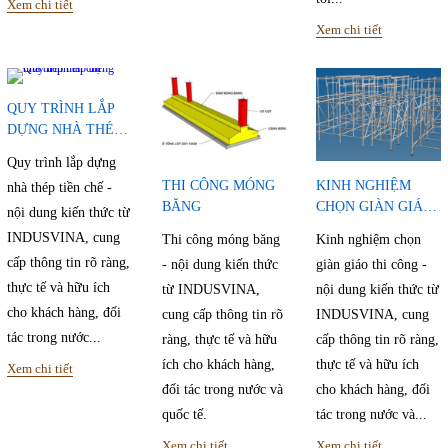
Xem chi tiết
Xem chi tiết
QUY TRÌNH LẮP
DỰNG NHÀ THÉP
TIỀN CHẾ
Quy trình lắp dựng
THI CÔNG MÓNG
KINH NGHIỆM
nhà thép tiền chế -
BĂNG
CHỌN GIÀN GIÁO
nội dung kiến thức từ
THI CÔNG
INDUSVINA, cung
Thi công móng băng
Kinh nghiệm chọn
cấp thông tin rõ ràng,
- nội dung kiến thức
giàn giáo thi công -
thực tế và hữu ích
từ INDUSVINA,
nội dung kiến thức từ
cho khách hàng, đối
cung cấp thông tin rõ
INDUSVINA, cung
tác trong nước...
ràng, thực tế và hữu
cấp thông tin rõ ràng,
ích cho khách hàng,
thực tế và hữu ích
Xem chi tiết
đối tác trong nước và
cho khách hàng, đối
quốc tế.
tác trong nước và...
Xem chi tiết
Xem chi tiết