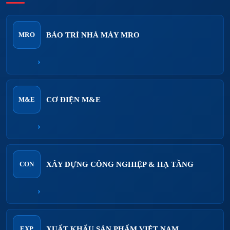
BẢO TRÌ NHÀ MÁY MRO
MRO
›
CƠ ĐIỆN M&E
M&E
›
XÂY DỰNG CÔNG NGHIỆP & HẠ TẦNG
CON
›
XUẤT KHẨU SẢN PHẨM VIỆT NAM
EXP