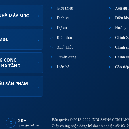
Giới thiệu
Xóa dữ 
›
 NHÀ MÁY MRO
Dịch vụ
Điều kh
Dự án
Hướng d
Kiến thức
Chính S
›
 M&E
Xuất khẩu
Chính s
Tuyển dụng
Chính sá
G CÔNG
›
 HẠ TẦNG
Liên hệ
Còn tiếp
ẨU SẢN PHẨM
›
M
20+
Bản quyền © 2013-2026 INDUSVINA COMPANY 
G
quốc gia hợp tác
Giấy chứng nhận đăng ký doanh nghiệp số: 0312