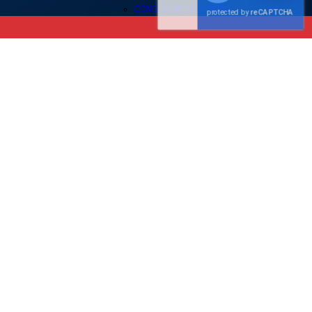
CÔNG NGHỆ XÂY DỰNG
VẬT LIỆU XÂY DỰNG
KIẾN THỨC VỀ QUẢN LÝ DỰ ÁN
TÀI LIỆU VỀ AN TOÀN - HSE
XUẤT KHẨU