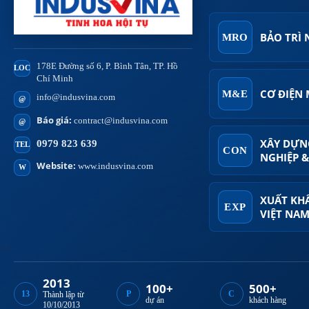
BẢO TRÌ
MRO
178E Đường số 6, P. Bình Tân, TP. Hồ
LOC
Chí Minh
CƠ ĐIỆN
M&E
info@indusvina.com
@
Báo giá:
contract@indusvina.com
@
XÂY DỰN
0979 823 639
TEL
CON
NGHIỆP &
Website:
www.indusvina.com
W
XUẤT KH
EXP
VIỆT NA
2013
100+
500+
13
P
C
Thành lập từ
dự án
khách hàng
10/10/2013