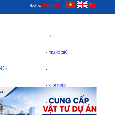
Hotline:
0979823639
X
TRANG CHỦ
NG
GIỚI THIỆU