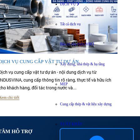
DỊCH VỤ
Tất cả dịch vụ
Bảo trì sửa chữa MRO
DỊCH VỤ CUNG CẤP VẬT TƯ DỰ ÁN
Xây dựng, nhà thép & hạ tầng
Dịch vụ cung cấp vật tư dự án - nội dung dịch vụ từ
INDUSVINA, cung cấp thông tin rõ ràng, thực tế và hữu ích
MEP
cho khách hàng, đối tác trong nước và...
Xem chi tiết
Cung cấp thép & vật liệu xây dựng
XUẤT KHẨU
TÂM HỖ TRỢ