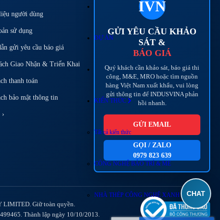
IVN
liệu người dùng
GỬI YÊU CẦU KHẢO
oản sử dụng
DỰ ÁN
SÁT &
ẫn gửi yêu cầu báo giá
BÁO GIÁ
ách Giao Nhận & Triển Khai
Quý khách cần khảo sát, báo giá thi
công, M&E, MRO hoặc tìm nguồn
ách thanh toán
hàng Việt Nam xuất khẩu, vui lòng
gửi thông tin để INDUSVINA phản
ch bảo mật thông tin
KIẾN THỨC
hồi nhanh.
 ›
GỬI EMAIL
Tất cả kiến thức
GỌI / ZALO
0979 823 639
CÔNG NGHỆ BẢO TRÌ & ME
CHAT
NHÀ THÉP CÔNG NGHỆ XANH
LIMITED. Giữ toàn quyền.
499465. Thành lập ngày 10/10/2013.