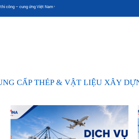
ng – cung ứng Việt Nam với khách hàng toàn cầu.
UNG CẤP THÉP & VẬT LIỆU XÂY DỰ