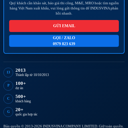
Quý khách cần khảo sát, báo giá thi công, M&E, MRO hoặc tìm nguồn
hàng Việt Nam xuất khẩu, vui lòng gửi thông tin để INDUSVINA phản
hồi nhanh.
GỬI EMAIL
GỌI / ZALO
0979 823 639
2013
13
Thành lập từ 10/10/2013
100+
P
dự án
500+
C
khách hàng
20+
G
quốc gia hợp tác
Bản quyền © 2013-2026 INDUSVINA COMPANY LIMITED. Giữ toàn quyền.