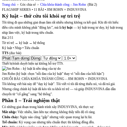
Trang chủ
›
Góc chia sẻ
›
Chìa khóa thành công – Jim Rohn
(
Bài 2
)
FLAGSHIP SERIES • 11 BÀI • JIM ROHN × INDUSVINA
Kỷ luật – thứ cứu tôi khỏi sự trì trệ
Tôi từng đi qua những giai đoạn làm rất nhiều nhưng không ra kết quả. Khi đó tôi hiểu:
điều cứu mình không phải “động lực”, mà là
kỷ luật
— kỷ luật trong tư duy, kỷ luật trong
nhịp làm việc, kỷ luật trong tiêu chuẩn.
Bài 2/11
Từ trì trệ → kỷ luật → hệ thống
Kỷ luật • Nhịp • Tiêu chuẩn
TTS
(đọc bài)
Phát
Tạm dừng
Dừng
Thiết bị/trình duyệt hiện tại không hỗ trợ TTS.
Jim Rohn (kỷ luật: chọn “nỗi đau của kỷ luật” thay vì “nỗi đau của hối hận”)
CHUỖI BÀI: CHÌA KHÓA THÀNH CÔNG – JIM ROHN × INDUSVINA
Tôi không viết bài này để “dạy kỷ luật”. Tôi viết vì tôi đã từng thiếu nó, và đã trả giá.
Nhưng cũng chính kỷ luật đã kéo tôi ra khỏi trì trệ — và giúp INDUSVINA dần dần
chuyển từ “cố gắng” sang “hệ thống”.
Phần 1 – Trải nghiệm thật
Có những giai đoạn trong hành trình xây INDUSVINA, tôi thực sự:
Mất nhịp:
Việc nhiều, làm liên tục nhưng không thấy tiến độ rõ ràng.
Chữa cháy:
Ngày nào cũng “gấp” nhưng việc quan trọng lại bị lùi.
Trễ chuẩn:
Kỳ vọng cao nhưng tiêu chuẩn thực thi không đồng đều.