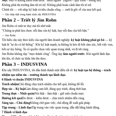
Mệt:
Mệt vì không kiểm soát được “điểm nghẽn” (người – quy trình – thông tin).
Không phải thị trường làm tôi trì trệ. Không phải hoàn cảnh làm tôi trì trệ.
Chính tôi — với nhịp kỷ luật và tiêu chuẩn sống — mới là gốc rễ của mọi kết quả.
— Ghi chép thật trong hành trình xây INDUSVINA
Phần 2 – Triết lý Jim Rohn
Jim Rohn có một tư duy mà tôi nhớ mãi:
“Chúng ta phải lựa chọn: nỗi đau của kỷ luật, hay nỗi đau của hối hận.”
— Jim Rohn
Tôi hiểu câu này theo kiểu của người làm doanh nghiệp:
kỷ luật không phải gò bó
— kỷ
luật là “tự do có hệ thống”. Khi kỷ luật mạnh, ta không bị kéo đi bởi cảm xúc, bởi việc vụn,
bởi sự tùy hứng. Ta có quyền chọn việc quan trọng nhất, và đi tới cùng.
Jim Rohn không dạy “mẹo thành công”. Ông dạy
làm người trước
. Khi người lãnh đạo
lớn lên, tổ chức tự khắc lớn lên theo.
Phần 3 – INDUSVINA
Khi xây INDUSVINA, tôi dần hình thành một điều rất rõ:
kỷ luật tạo hệ thống – trách
nhiệm tạo niềm tin – trưởng thành tạo lãnh đạo.
6 Hành vi chuẩn INDUSVINA
Trách nhiệm
Chủ động chịu trách nhiệm cho kết quả, không đổ lỗi.
Hợp tác – Kỷ luật
Làm đúng cam kết, đúng quy trình, đúng thời hạn.
Trung thực – Nhất quán
Nói thật – làm thật – giữ một chuẩn mực.
Hướng kết quả
Đo được – kiểm được – chịu trách nhiệm đến cùng.
Sáng tạo – Chủ động
Không chờ giao việc; chủ động đề xuất giải pháp.
Tập trung – Lãnh đạo
Tập trung vào việc quan trọng; dẫn dắt bằng hành động.
7 Hành vi lãnh đạo