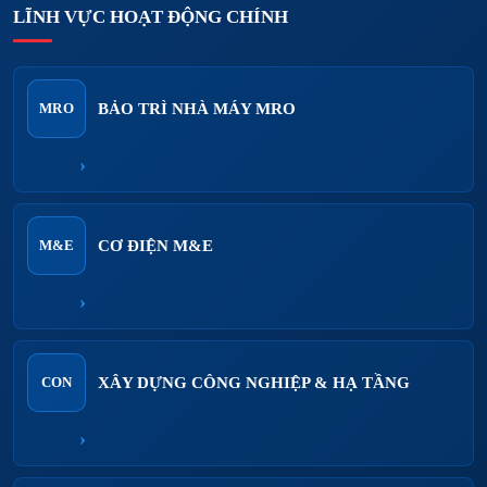
LĨNH VỰC HOẠT ĐỘNG CHÍNH
BẢO TRÌ NHÀ MÁY MRO
MRO
›
CƠ ĐIỆN M&E
M&E
›
XÂY DỰNG CÔNG NGHIỆP & HẠ TẦNG
CON
›