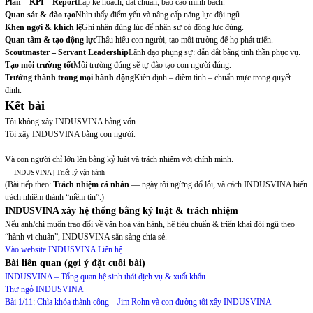
Plan – KPI – Report
Lập kế hoạch, đặt chuẩn, báo cáo minh bạch.
Quan sát & đào tạo
Nhìn thấy điểm yếu và nâng cấp năng lực đội ngũ.
Khen ngợi & khích lệ
Ghi nhận đúng lúc để nhân sự có động lực đúng.
Quan tâm & tạo động lực
Thấu hiểu con người, tạo môi trường để họ phát triển.
Scoutmaster – Servant Leadership
Lãnh đạo phụng sự: dẫn dắt bằng tinh thần phục vụ.
Tạo môi trường tốt
Môi trường đúng sẽ tự đào tạo con người đúng.
Trưởng thành trong mọi hành động
Kiên định – điềm tĩnh – chuẩn mực trong quyết
định.
Kết bài
Tôi không xây INDUSVINA bằng vốn.
Tôi xây INDUSVINA bằng con người.
Và con người chỉ lớn lên bằng kỷ luật và trách nhiệm với chính mình.
— INDUSVINA | Triết lý vận hành
(Bài tiếp theo:
Trách nhiệm cá nhân
— ngày tôi ngừng đổ lỗi, và cách INDUSVINA biến
trách nhiệm thành “niềm tin”.)
INDUSVINA xây hệ thống bằng kỷ luật & trách nhiệm
Nếu anh/chị muốn trao đổi về văn hoá vận hành, hệ tiêu chuẩn & triển khai đội ngũ theo
“hành vi chuẩn”, INDUSVINA sẵn sàng chia sẻ.
Vào website INDUSVINA
Liên hệ
Bài liên quan (gợi ý đặt cuối bài)
INDUSVINA – Tổng quan hệ sinh thái dịch vụ & xuất khẩu
Thư ngỏ INDUSVINA
Bài 1/11: Chìa khóa thành công – Jim Rohn và con đường tôi xây INDUSVINA