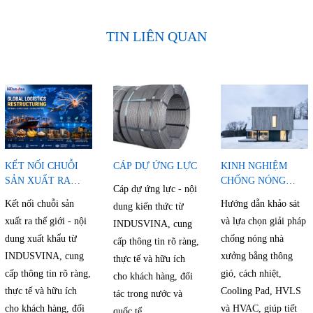
TIN LIÊN QUAN
KẾT NỐI CHUỖI
CÁP DỰ ỨNG LỰC
KINH NGHIỆM
SẢN XUẤT RA
CHỐNG NÓNG
Cáp dự ứng lực - nội
THẾ GIỚI
NHÀ XƯỞNG
Kết nối chuỗi sản
Hướng dẫn khảo sát
dung kiến thức từ
xuất ra thế giới - nội
và lựa chọn giải pháp
INDUSVINA, cung
dung xuất khẩu từ
chống nóng nhà
cấp thông tin rõ ràng,
INDUSVINA, cung
xưởng bằng thông
thực tế và hữu ích
cấp thông tin rõ ràng,
gió, cách nhiệt,
cho khách hàng, đối
thực tế và hữu ích
Cooling Pad, HVLS
tác trong nước và
cho khách hàng, đối
và HVAC, giúp tiết
quốc tế.