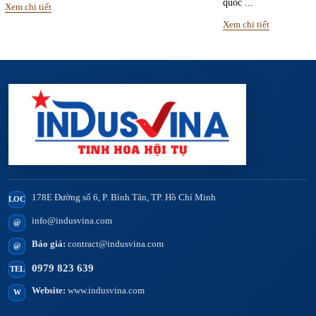
quốc ...
Xem chi tiết
Xem chi tiết
178E Đường số 6, P. Bình Tân, TP. Hồ Chí Minh
LOC
info@indusvina.com
@
Báo giá:
contract@indusvina.com
@
0979 823 639
TEL
Website:
www.indusvina.com
W