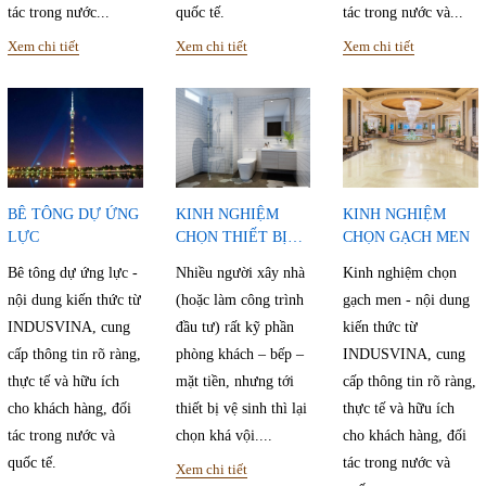
tác trong nước...
quốc tế.
tác trong nước và...
Xem chi tiết
Xem chi tiết
Xem chi tiết
BÊ TÔNG DỰ ỨNG
KINH NGHIỆM
KINH NGHIỆM
LỰC
CHỌN THIẾT BỊ
CHỌN GẠCH MEN
VỆ SINH
Bê tông dự ứng lực -
Nhiều người xây nhà
Kinh nghiệm chọn
nội dung kiến thức từ
(hoặc làm công trình
gạch men - nội dung
INDUSVINA, cung
đầu tư) rất kỹ phần
kiến thức từ
cấp thông tin rõ ràng,
phòng khách – bếp –
INDUSVINA, cung
thực tế và hữu ích
mặt tiền, nhưng tới
cấp thông tin rõ ràng,
cho khách hàng, đối
thiết bị vệ sinh thì lại
thực tế và hữu ích
tác trong nước và
chọn khá vội....
cho khách hàng, đối
quốc tế.
tác trong nước và
Xem chi tiết