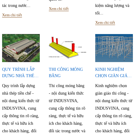
tác trong nước...
kiệm năng lượng và
Xem chi tiết
tối...
Xem chi tiết
Xem chi tiết
QUY TRÌNH LẮP
THI CÔNG MÓNG
KINH NGHIỆM
DỰNG NHÀ THÉP
BĂNG
CHỌN GIÀN GIÁO
TIỀN CHẾ
THI CÔNG
Quy trình lắp dựng
Thi công móng băng
Kinh nghiệm chọn
nhà thép tiền chế -
- nội dung kiến thức
giàn giáo thi công -
nội dung kiến thức từ
từ INDUSVINA,
nội dung kiến thức từ
INDUSVINA, cung
cung cấp thông tin rõ
INDUSVINA, cung
cấp thông tin rõ ràng,
ràng, thực tế và hữu
cấp thông tin rõ ràng,
thực tế và hữu ích
ích cho khách hàng,
thực tế và hữu ích
cho khách hàng, đối
đối tác trong nước và
cho khách hàng, đối