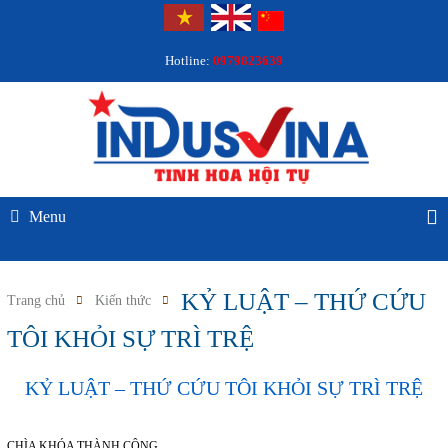
Hotline:
0979823639
Menu
KỶ LUẬT – THỨ CỨU
Trang chủ
Kiến thức
TÔI KHỎI SỰ TRÌ TRỆ
KỶ LUẬT – THỨ CỨU TÔI KHỎI SỰ TRÌ TRỆ
CHÌA KHÓA THÀNH CÔNG