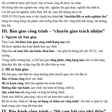
Hồ sơ thiết kế được phê duyệt, bản vẽ hoàn công đã được xác nhận.
Hệ thống biên bản nghiệm thu công việc, nghiệm thu giai đoạn, nghiệm thu thiết bị.
Các kết quả thí nghiệm, kiểm định, thử tải, chạy thử không tải/có tải.
INDUSVINA hoàn toàn có thể chuẩn hóa thành
bộ “checklist/Hồ sơ mẫu nghiệm thu”
riêng cho từng dòng sản phẩm: nhà xưởng thép tiền chế, công trình dân dụng, cầu đường,
kho bãi…
III. Bàn giao công trình – “chuyển giao trách nhiệm”
1. Nguyên tắc bàn giao
Theo Luật,
chỉ được bàn giao công trình/hạng mục
khi:
Đã được nghiệm thu hoàn thành theo quy định.
Đảm bảo
an toàn khi vận hành, khai thác
– bao gồm hệ thống kết cấu, PCCC, môi
trường…
Trong nhiều trường hợp, có thể bàn giao
từng phần, từng hạng mục
nếu có khả năng
khai thác độc lập và đáp ứng đầy đủ điều kiện an toàn.
2. Hồ sơ bàn giao
Khi bàn giao, nhà thầu thi công thường phải chuyển giao cho chủ đầu tư:
Bản vẽ hoàn công
được xác nhận.
Hồ sơ hoàn công
, biên bản nghiệm thu hoàn thành.
Hướng dẫn vận hành
, quy trình vận hành hệ thống, thiết bị.
Quy trình bảo trì
công trình và từng hệ thống chính.
Danh mục thiết bị, phụ tùng, vật tư dự trữ kèm theo (nếu có).
Bộ hồ sơ này chính là “
sổ tay sử dụng và chăm sóc công trình
” cho đơn vị quản lý vận
hành trong suốt vòng đời khai thác.
IV. Bảo hành công trình – “lời cam kết của nhà thầu”