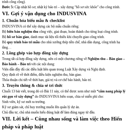
trình công cộng).
Bước 5:
Cập nhật hồ sơ, nhật ký bảo trì – xây dựng “hồ sơ sức khỏe” cho công trình.
VI. Gợi ý vận dụng cho INDUSVINA
1. Chuẩn hóa biểu mẫu & checklist
INDUSVINA có thể xây dựng các bộ mẫu chuẩn riêng:
Bộ
biên bản nghiệm thu
công việc, giai đoạn, hoàn thành cho từng loại công trình.
Bộ
hồ sơ bàn giao
, danh mục tài liệu tối thiểu khi chuyển giao công trình.
Bộ
quy trình bảo trì mẫu
cho nhà xưởng thép tiền chế, nhà dân dụng, công trình hạ
tầng…
2. Lồng ghép vào hợp đồng xây dựng
Trong tất cả hợp đồng xây dựng, nên có một chương riêng về
Nghiệm thu – Bàn giao –
Bảo hành – Bảo trì
với các nội dung:
Viện dẫn đầy đủ các điều luật liên quan trong Luật Xây dựng và Nghị định.
Quy định rõ về thời điểm, điều kiện nghiệm thu, bàn giao.
Thỏa thuận chi tiết về thời hạn, giá trị và cơ chế bảo hành, bảo trì.
3. Truyền thông & chia sẻ tri thức
Chuỗi 13 bài viết, trong đó có Bài 11 này, có thể được xem như một
“cẩm nang pháp lý
rút gọn về xây dựng”
do INDUSVINA biên soạn, chia sẻ miễn phí cho:
Sinh viên, kỹ sư mới ra trường.
Kỹ sư giám sát, chỉ huy trưởng muốn lên quản lý dự án.
Chủ đầu tư, chủ nhà muốn hiểu đúng luật để làm đúng ngay từ đầu.
VII. Lời kết – Cùng nhau sống và làm việc theo Hiến
pháp và pháp luật