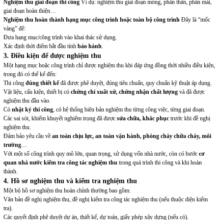
Nghiệm thu giai đoạn thi công
Ví dụ: nghiệm thu giai đoạn móng, phần thân, phần mái,
giai đoạn hoàn thiện…
Nghiệm thu hoàn thành hạng mục công trình hoặc toàn bộ công trình
Đây là “mốc
vàng” để:
Đưa hạng mục/công trình vào khai thác sử dụng.
Xác định thời điểm bắt đầu tính
bảo hành
.
3. Điều kiện để được nghiệm thu
Một hạng mục hoặc công trình chỉ được nghiệm thu khi đáp ứng đồng thời nhiều điều kiện,
trong đó có thể kể đến:
Thi công
đúng thiết kế
đã được phê duyệt, đúng tiêu chuẩn, quy chuẩn kỹ thuật áp dụng.
Vật liệu, cấu kiện, thiết bị có
chứng chỉ xuất xứ, chứng nhận chất lượng
và đã được
nghiệm thu đầu vào.
Có
nhật ký thi công
, có hệ thống biên bản nghiệm thu từng công việc, từng giai đoạn.
Các sai sót, khiếm khuyết nghiêm trọng đã được
sửa chữa, khắc phục
trước khi đề nghị
nghiệm thu.
Đảm bảo yêu cầu về
an toàn chịu lực, an toàn vận hành, phòng cháy chữa cháy, môi
trường
…
Với một số công trình quy mô lớn, quan trọng, sử dụng vốn nhà nước, còn có bước
cơ
quan nhà nước kiểm tra công tác nghiệm thu
trong quá trình thi công và khi hoàn
thành.
4. Hồ sơ nghiệm thu và kiểm tra nghiệm thu
Một bộ hồ sơ nghiệm thu hoàn chỉnh thường bao gồm:
Văn bản đề nghị nghiệm thu, đề nghị kiểm tra công tác nghiệm thu (nếu thuộc diện kiểm
tra).
Các quyết định phê duyệt dự án, thiết kế, dự toán, giấy phép xây dựng (nếu có).