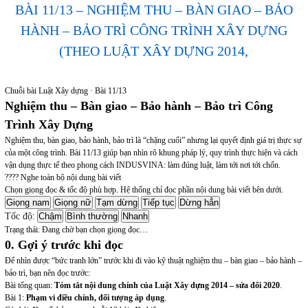
BÀI 11/13 – NGHIỆM THU – BÀN GIAO – BẢO
HÀNH – BẢO TRÌ CÔNG TRÌNH XÂY DỰNG
(THEO LUẬT XÂY DỰNG 2014,
Chuỗi bài Luật Xây dựng · Bài 11/13
Nghiệm thu – Bàn giao – Bảo hành – Bảo trì Công
Trình Xây Dựng
Nghiệm thu, bàn giao, bảo hành, bảo trì là “chặng cuối” nhưng lại quyết định giá trị thực sự
của một công trình. Bài 11/13 giúp bạn nhìn rõ khung pháp lý, quy trình thực hiện và cách
vận dụng thực tế theo phong cách INDUSVINA: làm đúng luật, làm tới nơi tới chốn.
???? Nghe toàn bộ nội dung bài viết
Chọn giọng đọc & tốc độ phù hợp. Hệ thống chỉ đọc phần nội dung bài viết bên dưới.
Giọng nam
Giọng nữ
Tạm dừng
Tiếp tục
Dừng hẳn
Tốc độ:
Chậm
Bình thường
Nhanh
Trạng thái: Đang chờ bạn chọn giọng đọc…
0. Gợi ý trước khi đọc
Để nhìn được
“bức tranh lớn”
trước khi đi vào kỹ thuật nghiệm thu – bàn giao – bảo hành –
bảo trì, bạn nên đọc trước:
Bài tổng quan:
Tóm tắt nội dung chính của Luật Xây dựng 2014 – sửa đổi 2020
.
Bài 1:
Phạm vi điều chỉnh, đối tượng áp dụng
.