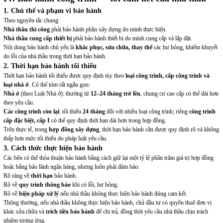
1. Chủ thể và phạm vi bảo hành
Theo nguyên tắc chung:
Nhà thầu thi công
phải bảo hành phần xây dựng do mình thực hiện.
Nhà thầu cung cấp thiết bị
phải bảo hành thiết bị do mình cung cấp và lắp đặt.
Nội dung bảo hành chủ yếu là
khắc phục, sửa chữa, thay thế
các hư hỏng, khiếm khuyết
do lỗi của nhà thầu trong thời hạn bảo hành.
2. Thời hạn bảo hành tối thiểu
Thời hạn bảo hành tối thiểu được quy định tùy theo
loại công trình, cấp công trình và
loại nhà ở
. Có thể tóm rất ngắn gọn:
Nhà ở
(theo Luật Nhà ở): thường từ
12–24 tháng trở lên
, chung cư cao cấp có thể dài hơn
theo yêu cầu.
Các công trình còn lại
: tối thiểu
24 tháng
đối với nhiều loại công trình; riêng
công trình
cấp đặc biệt, cấp I
có thể quy định thời hạn dài hơn trong hợp đồng.
Trên thực tế, trong
hợp đồng xây dựng
, thời hạn bảo hành cần được quy định rõ và không
thấp hơn mức tối thiểu do pháp luật yêu cầu.
3. Cách thức thực hiện bảo hành
Các bên có thể thỏa thuận bảo hành bằng cách giữ lại một tỷ lệ phần trăm giá trị hợp đồng
hoặc bằng bảo lãnh ngân hàng, nhưng luôn phải đảm bảo:
Rõ ràng về
thời hạn
bảo hành.
Rõ về
quy trình thông báo
khi có lỗi, hư hỏng.
Rõ về
biện pháp xử lý
nếu nhà thầu không thực hiện bảo hành đúng cam kết.
Thông thường, nếu nhà thầu không thực hiện bảo hành, chủ đầu tư có quyền thuê đơn vị
khác sửa chữa và
trích tiền bảo hành
để chi trả, đồng thời yêu cầu nhà thầu chịu trách
nhiệm tương ứng.