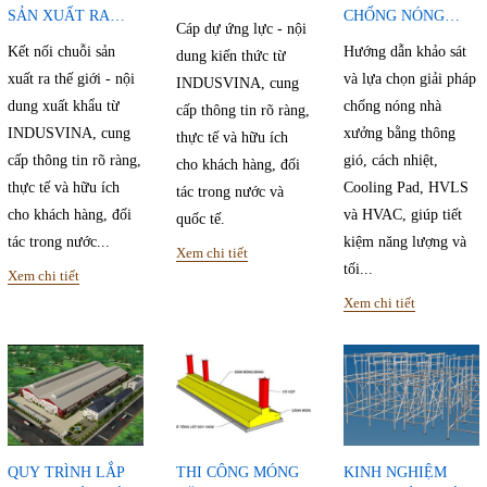
SẢN XUẤT RA
CHỐNG NÓNG
Cáp dự ứng lực - nội
THẾ GIỚI
NHÀ XƯỞNG
Kết nối chuỗi sản
Hướng dẫn khảo sát
dung kiến thức từ
xuất ra thế giới - nội
và lựa chọn giải pháp
INDUSVINA, cung
dung xuất khẩu từ
chống nóng nhà
cấp thông tin rõ ràng,
INDUSVINA, cung
xưởng bằng thông
thực tế và hữu ích
cấp thông tin rõ ràng,
gió, cách nhiệt,
cho khách hàng, đối
thực tế và hữu ích
Cooling Pad, HVLS
tác trong nước và
cho khách hàng, đối
và HVAC, giúp tiết
quốc tế.
tác trong nước...
kiệm năng lượng và
Xem chi tiết
tối...
Xem chi tiết
Xem chi tiết
QUY TRÌNH LẮP
THI CÔNG MÓNG
KINH NGHIỆM