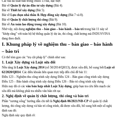
Các bài đã xuất bản trong chuỗi 13 bài, đặc biệt:
Bài về
Quản lý dự án đầu tư xây dựng
(Bài 4).
Bài về
Thiết kế xây dựng
(Bài 5).
Bài về
Lựa chọn nhà thầu & Hợp đồng xây dựng
(Bài 7 và 8).
Bài về
Quản lý chất lượng thi công
(Bài 9).
Bài về
An toàn lao động trong xây dựng
(Bài 10).
Nhờ vậy, nội dung
nghiệm thu – bàn giao – bảo hành – bảo trì
trong bài 11 này sẽ
“khớp răng” với toàn bộ hệ thống quản lý dự án, thi công, chất lượng mà INDUSVINA
đang theo đuổi.
I. Khung pháp lý về nghiệm thu – bàn giao – bảo hành
– bảo trì
Có thể tóm gọn các “trụ cột pháp lý” chính như sau:
1. Luật Xây dựng và Luật sửa đổi
Nền tảng là
Luật Xây dựng 2014
(số 50/2014/QH13), được sửa đổi, bổ sung bởi
Luật số
62/2020/QH14
. Các điều khoản liên quan trực tiếp đến chủ đề bài 11:
Điều 123 – Nghiệm thu công trình xây dựng
Điều 124 – Bàn giao công trình xây dựng
Điều 125 – Bảo hành công trình xây dựng
Điều 126 – Bảo trì công trình xây dựng
Hiện nay đã có các
văn bản hợp nhất Luật Xây dựng
, giúp bạn tra cứu liền mạch các
sửa đổi mà không phải tra nhiều văn bản rời rạc.
2. Nghị định về quản lý chất lượng, thi công và bảo trì
Phần “xương sống” hướng dẫn chi tiết là
Nghị định 06/2021/NĐ-CP
về quản lý chất
lượng, thi công xây dựng và bảo trì công trình, đã được sửa đổi, bổ sung bởi một số nghị
định sau đó.
Nghị định này quy định rõ: