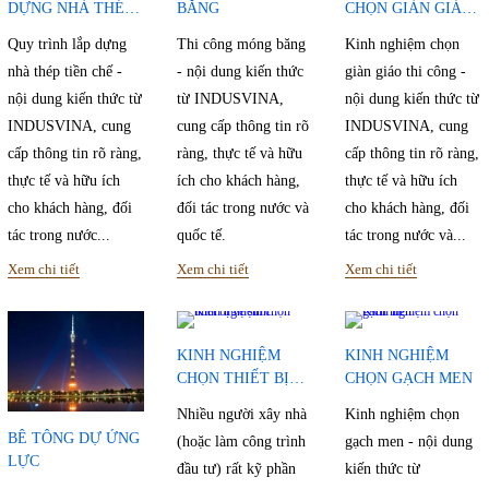
DỰNG NHÀ THÉP
BĂNG
CHỌN GIÀN GIÁO
TIỀN CHẾ
THI CÔNG
Quy trình lắp dựng
Thi công móng băng
Kinh nghiệm chọn
nhà thép tiền chế -
- nội dung kiến thức
giàn giáo thi công -
nội dung kiến thức từ
từ INDUSVINA,
nội dung kiến thức từ
INDUSVINA, cung
cung cấp thông tin rõ
INDUSVINA, cung
cấp thông tin rõ ràng,
ràng, thực tế và hữu
cấp thông tin rõ ràng,
thực tế và hữu ích
ích cho khách hàng,
thực tế và hữu ích
cho khách hàng, đối
đối tác trong nước và
cho khách hàng, đối
tác trong nước...
quốc tế.
tác trong nước và...
Xem chi tiết
Xem chi tiết
Xem chi tiết
KINH NGHIỆM
KINH NGHIỆM
CHỌN THIẾT BỊ
CHỌN GẠCH MEN
VỆ SINH
Nhiều người xây nhà
Kinh nghiệm chọn
BÊ TÔNG DỰ ỨNG
(hoặc làm công trình
gạch men - nội dung
LỰC
đầu tư) rất kỹ phần
kiến thức từ