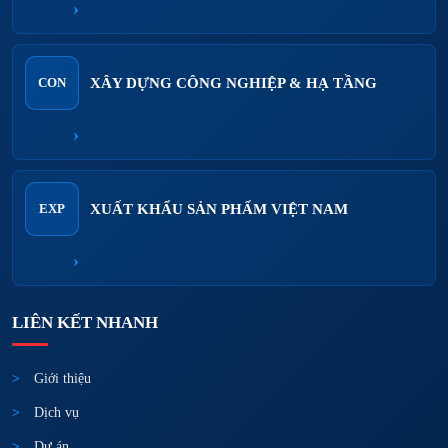
›
XÂY DỰNG CÔNG NGHIỆP & HẠ TẦNG
CON
›
XUẤT KHẨU SẢN PHẨM VIỆT NAM
EXP
›
LIÊN KẾT NHANH
Giới thiệu
Dịch vụ
Dự án