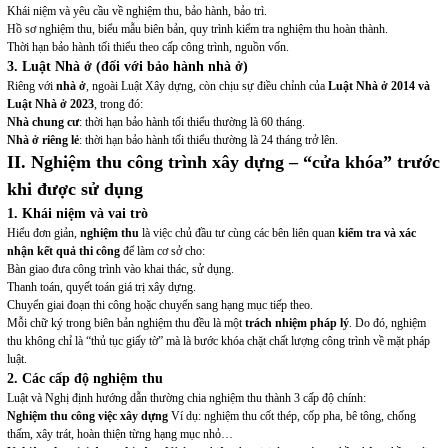
Khái niệm và yêu cầu về nghiệm thu, bảo hành, bảo trì.
Hồ sơ nghiệm thu, biểu mẫu biên bản, quy trình kiểm tra nghiệm thu hoàn thành.
Thời hạn bảo hành tối thiểu theo cấp công trình, nguồn vốn.
3. Luật Nhà ở (đối với bảo hành nhà ở)
Riêng với
nhà ở
, ngoài Luật Xây dựng, còn chịu sự điều chỉnh của
Luật Nhà ở 2014 và
Luật Nhà ở 2023
, trong đó:
Nhà chung cư
: thời hạn bảo hành tối thiểu thường là 60 tháng.
Nhà ở riêng lẻ
: thời hạn bảo hành tối thiểu thường là 24 tháng trở lên.
II. Nghiệm thu công trình xây dựng – “cửa khóa” trước
khi được sử dụng
1. Khái niệm và vai trò
Hiểu đơn giản,
nghiệm thu
là việc chủ đầu tư cùng các bên liên quan
kiểm tra và xác
nhận kết quả thi công
để làm cơ sở cho:
Bàn giao đưa công trình vào khai thác, sử dụng.
Thanh toán, quyết toán giá trị xây dựng.
Chuyển giai đoạn thi công hoặc chuyển sang hạng mục tiếp theo.
Mỗi chữ ký trong biên bản nghiệm thu đều là một
trách nhiệm pháp lý
. Do đó, nghiệm
thu không chỉ là “thủ tục giấy tờ” mà là bước khóa chặt chất lượng công trình về mặt pháp
luật.
2. Các cấp độ nghiệm thu
Luật và Nghị định hướng dẫn thường chia nghiệm thu thành 3 cấp độ chính:
Nghiệm thu công việc xây dựng
Ví dụ: nghiệm thu cốt thép, cốp pha, bê tông, chống
thấm, xây trát, hoàn thiện từng hạng mục nhỏ…