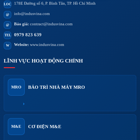
178E Đường số 6, P. Bình Tân, TP. Hồ Chí Minh
LOC
info@indusvina.com
@
Báo giá:
contract@indusvina.com
@
0979 823 639
TEL
Website:
www.indusvina.com
W
LĨNH VỰC HOẠT ĐỘNG CHÍNH
BẢO TRÌ NHÀ MÁY MRO
MRO
›
CƠ ĐIỆN M&E
M&E