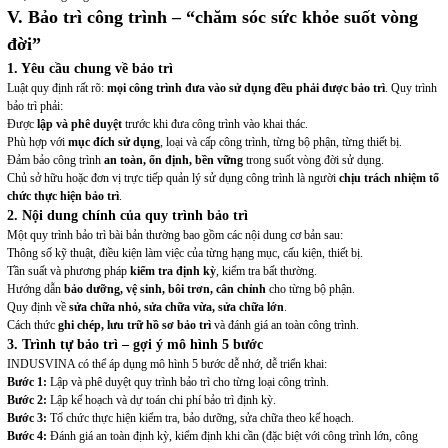
V. Bảo trì công trình – “chăm sóc sức khỏe suốt vòng
đời”
1. Yêu cầu chung về bảo trì
Luật quy định rất rõ:
mọi công trình đưa vào sử dụng đều phải được bảo trì
. Quy trình
bảo trì phải:
Được
lập và phê duyệt
trước khi đưa công trình vào khai thác.
Phù hợp với
mục đích sử dụng
, loại và cấp công trình, từng bộ phận, từng thiết bị.
Đảm bảo công trình
an toàn, ổn định, bền vững
trong suốt vòng đời sử dụng.
Chủ sở hữu hoặc đơn vị trực tiếp quản lý sử dụng công trình là người
chịu trách nhiệm tổ
chức thực hiện bảo trì
.
2. Nội dung chính của quy trình bảo trì
Một quy trình bảo trì bài bản thường bao gồm các nội dung cơ bản sau:
Thông số kỹ thuật, điều kiện làm việc của từng hạng mục, cấu kiện, thiết bị.
Tần suất và phương pháp
kiểm tra định kỳ
, kiểm tra bất thường.
Hướng dẫn
bảo dưỡng, vệ sinh, bôi trơn, cân chỉnh
cho từng bộ phận.
Quy định về
sửa chữa nhỏ, sửa chữa vừa, sửa chữa lớn
.
Cách thức
ghi chép, lưu trữ hồ sơ bảo trì
và đánh giá an toàn công trình.
3. Trình tự bảo trì – gợi ý mô hình 5 bước
INDUSVINA có thể áp dụng mô hình 5 bước dễ nhớ, dễ triển khai:
Bước 1:
Lập và phê duyệt quy trình bảo trì cho từng loại công trình.
Bước 2:
Lập kế hoạch và dự toán chi phí bảo trì định kỳ.
Bước 3:
Tổ chức thực hiện kiểm tra, bảo dưỡng, sửa chữa theo kế hoạch.
Bước 4:
Đánh giá an toàn định kỳ, kiểm định khi cần (đặc biệt với công trình lớn, công