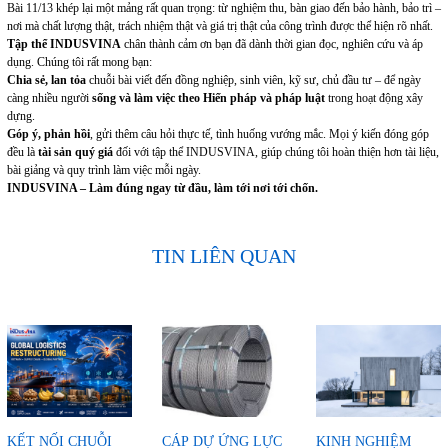
Bài 11/13 khép lại một mảng rất quan trọng: từ nghiệm thu, bàn giao đến bảo hành, bảo trì –
nơi mà chất lượng thật, trách nhiệm thật và giá trị thật của công trình được thể hiện rõ nhất.
Tập thể INDUSVINA
chân thành cảm ơn bạn đã dành thời gian đọc, nghiên cứu và áp
dụng. Chúng tôi rất mong bạn:
Chia sẻ, lan tỏa
chuỗi bài viết đến đồng nghiệp, sinh viên, kỹ sư, chủ đầu tư – để ngày
càng nhiều người
sống và làm việc theo Hiến pháp và pháp luật
trong hoạt động xây
dựng.
Góp ý, phản hồi
, gửi thêm câu hỏi thực tế, tình huống vướng mắc. Mọi ý kiến đóng góp
đều là
tài sản quý giá
đối với tập thể INDUSVINA, giúp chúng tôi hoàn thiện hơn tài liệu,
bài giảng và quy trình làm việc mỗi ngày.
INDUSVINA – Làm đúng ngay từ đầu, làm tới nơi tới chốn.
TIN LIÊN QUAN
KẾT NỐI CHUỖI
CÁP DỰ ỨNG LỰC
KINH NGHIỆM