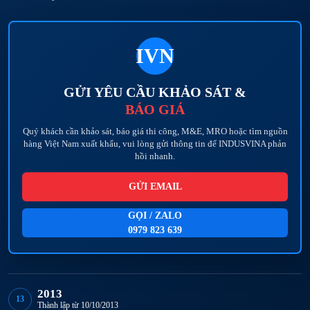
IVN
GỬI YÊU CẦU KHẢO SÁT &
BÁO GIÁ
Quý khách cần khảo sát, báo giá thi công, M&E, MRO hoặc tìm nguồn
hàng Việt Nam xuất khẩu, vui lòng gửi thông tin để INDUSVINA phản
hồi nhanh.
GỬI EMAIL
GỌI / ZALO
0979 823 639
2013
13
Thành lập từ 10/10/2013