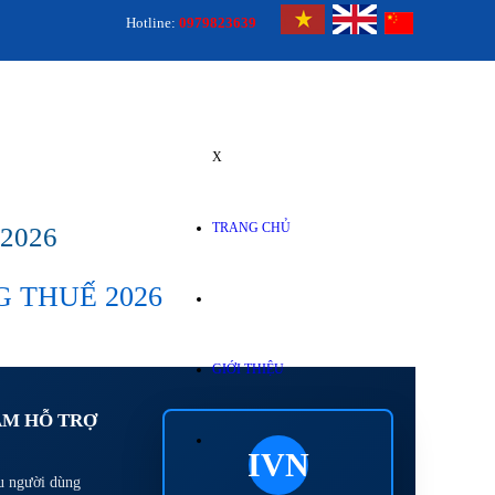
Hotline:
0979823639
X
TRANG CHỦ
2026
G THUẾ 2026
GIỚI THIỆU
ÂM HỖ TRỢ
IVN
u người dùng