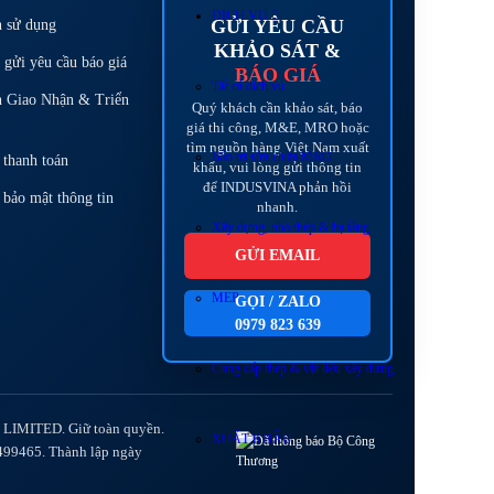
DỊCH VỤ
GỬI YÊU CẦU
n sử dụng
KHẢO SÁT &
gửi yêu cầu báo giá
BÁO GIÁ
Tất cả dịch vụ
h Giao Nhận & Triển
Quý khách cần khảo sát, báo
giá thi công, M&E, MRO hoặc
tìm nguồn hàng Việt Nam xuất
Bảo trì sửa chữa MRO
 thanh toán
khẩu, vui lòng gửi thông tin
để INDUSVINA phản hồi
 bảo mật thông tin
nhanh.
Xây dựng, nhà thép & hạ tầng
GỬI EMAIL
MEP
GỌI / ZALO
0979 823 639
Cung cấp thép & vật liệu xây dựng
IMITED. Giữ toàn quyền.
XUẤT KHẨU
499465. Thành lập ngày