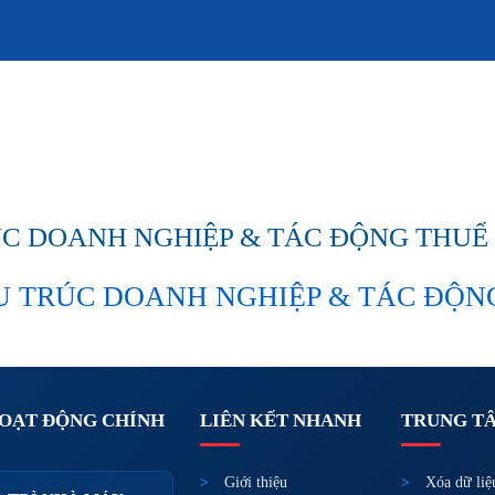
RÚC DOANH NGHIỆP & TÁC ĐỘNG THUẾ 
ẤU TRÚC DOANH NGHIỆP & TÁC ĐỘN
HOẠT ĐỘNG CHÍNH
LIÊN KẾT NHANH
TRUNG T
Giới thiệu
Xóa dữ liệ