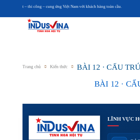
ản xuất – thi công – cung ứng Việt Nam với khách hàng toàn cầu.
BÀI 12 · CẤU T
Trang chủ
Kiến thức
BÀI 12 · C
LĨNH VỰC 