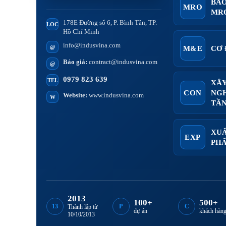
BẢO
MRO
MR
178E Đường số 6, P. Bình Tân, TP.
LOC
Hồ Chí Minh
info@indusvina.com
@
M&E
CƠ 
Báo giá:
contract@indusvina.com
@
0979 823 639
TEL
XÂ
CON
NGH
Website:
www.indusvina.com
W
TẦ
XUẤ
EXP
PHẨ
2013
100+
500+
13
P
C
Thành lập từ
dự án
khách hàn
10/10/2013