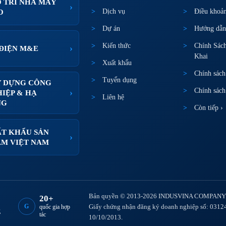
 TRÌ NHÀ MÁY
›
Dịch vụ
Điều khoả
O
Dự án
Hướng dẫn 
Kiến thức
Chính Sác
›
ĐIỆN M&E
Khai
Xuất khẩu
Chính sách
Tuyển dụng
Y DỰNG CÔNG
Chính sách
›
IỆP & HẠ
Liên hệ
NG
Còn tiếp ›
T KHẨU SẢN
›
M VIỆT NAM
Bản quyền © 2013-2026 INDUSVINA COMPANY L
20+
G
Giấy chứng nhận đăng ký doanh nghiệp số: 0312
quốc gia hợp
g
tác
10/10/2013.