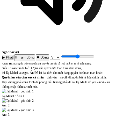
Nghe bài viết
▶ Phát
⏸ Tạm dừng
⏹ Dừng
Tốc độ:
1.00
x
Audio HTML5 giúp tiếp tục phát khi chuyển tab/cửa sổ (tuỳ thiết bị & hệ điều hành).
Nếu Colosseum là biểu tượng của quyền lực thao túng đám đông,
thì Taj Mahal tại Agra, Ấn Độ lại đại diện cho một dạng quyền lực hoàn toàn khác:
Quyền lực của cảm xúc cá nhân
– tình yêu – và cái tôi muốn bất tử hóa chính mình.
Đây không phải công trình để phòng thủ. Không phải để cai trị. Mà là để yêu – nhớ – và
không chấp nhận sự mất mát.
Taj Mahal • Ảnh 1
Ảnh 2
Ảnh 3