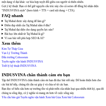
một dạng vĩ đại khác: sự hòa hợp tuyệt đối giữa con người và thiên nhiên.
Gợi ý kỹ thuật: Bạn có thể giữ nguyên cấu trúc này cho cả series để đồng bộ nhận diện
“INDUSVINA style” (hero kính + TTS + card nội dung + CTA).
FAQ nhanh
Taj Mahal được xây dựng để làm gì?
Điểm đẹp nhất của Taj Mahal nằm ở đâu?
Taj Mahal đại diện cho dạng quyền lực nào?
Bài học lớn nhất từ Taj Mahal là gì?
Vì sao bài viết phù hợp SEO & AI?
Xem thêm
Kim Tự Tháp Giza
Vạn Lý Trường Thành
Đấu trường Colosseum
Tuyên ngôn vận hành INDUSVINA
Triết lý kỹ thuật INDUSVINA
INDUSVINA chân thành cảm ơn bạn
Tập thể INDUSVINA chân thành cảm ơn bạn đã đọc bài viết này. Để hoàn thiện hơn cho
các bài kế tiếp, chúng tôi cần sự góp ý và chia sẻ từ các bạn.
Bạn đọc sẽ hiểu sâu hơn sự trường tồn và phát triển của nhân loại qua nhiều thời kỳ, qua đó
chúng ta sống đẹp, có ý nghĩa và mang ơn hơn về cuộc sống này.
Yêu cầu báo giá
Tuyên ngôn vận hành
Xem bài Giza
Xem bài Colosseum