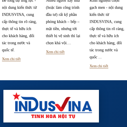
Bê tông dự ứng lực -
Nhiều người xây nhà
Kinh nghiệm chọn
nội dung kiến thức từ
(hoặc làm công trình
gạch men - nội dung
INDUSVINA, cung
đầu tư) rất kỹ phần
kiến thức từ
cấp thông tin rõ ràng,
phòng khách – bếp –
INDUSVINA, cung
thực tế và hữu ích
mặt tiền, nhưng tới
cấp thông tin rõ ràng,
cho khách hàng, đối
thiết bị vệ sinh thì lại
thực tế và hữu ích
tác trong nước và
chọn khá vội....
cho khách hàng, đối
quốc tế.
tác trong nước và
Xem chi tiết
quốc ...
Xem chi tiết
Xem chi tiết