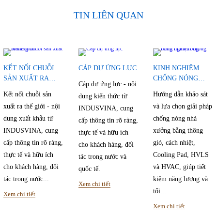
TIN LIÊN QUAN
KẾT NỐI CHUỖI
CÁP DỰ ỨNG LỰC
KINH NGHIỆM
SẢN XUẤT RA
CHỐNG NÓNG
Cáp dự ứng lực - nội
THẾ GIỚI
NHÀ XƯỞNG
Kết nối chuỗi sản
Hướng dẫn khảo sát
dung kiến thức từ
xuất ra thế giới - nội
và lựa chọn giải pháp
INDUSVINA, cung
dung xuất khẩu từ
chống nóng nhà
cấp thông tin rõ ràng,
INDUSVINA, cung
xưởng bằng thông
thực tế và hữu ích
cấp thông tin rõ ràng,
gió, cách nhiệt,
cho khách hàng, đối
thực tế và hữu ích
Cooling Pad, HVLS
tác trong nước và
cho khách hàng, đối
và HVAC, giúp tiết
quốc tế.
tác trong nước...
kiệm năng lượng và
Xem chi tiết
tối...
Xem chi tiết
Xem chi tiết