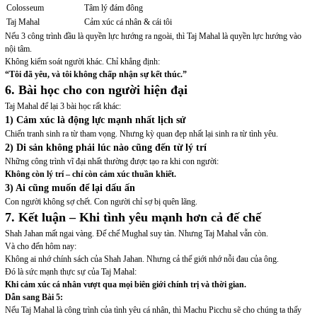
Colosseum
Tâm lý đám đông
Taj Mahal
Cảm xúc cá nhân & cái tôi
Nếu 3 công trình đầu là quyền lực hướng ra ngoài, thì Taj Mahal là quyền lực hướng vào
nội tâm.
Không kiểm soát người khác. Chỉ khẳng định:
“Tôi đã yêu, và tôi không chấp nhận sự kết thúc.”
6. Bài học cho con người hiện đại
Taj Mahal để lại 3 bài học rất khác:
1) Cảm xúc là động lực mạnh nhất lịch sử
Chiến tranh sinh ra từ tham vọng. Nhưng kỳ quan đẹp nhất lại sinh ra từ tình yêu.
2) Di sản không phải lúc nào cũng đến từ lý trí
Những công trình vĩ đại nhất thường được tạo ra khi con người:
Không còn lý trí – chỉ còn cảm xúc thuần khiết.
3) Ai cũng muốn để lại dấu ấn
Con người không sợ chết. Con người chỉ sợ bị quên lãng.
7. Kết luận – Khi tình yêu mạnh hơn cả đế chế
Shah Jahan mất ngai vàng. Đế chế Mughal suy tàn. Nhưng Taj Mahal vẫn còn.
Và cho đến hôm nay:
Không ai nhớ chính sách của Shah Jahan. Nhưng cả thế giới nhớ nỗi đau của ông.
Đó là sức mạnh thực sự của Taj Mahal:
Khi cảm xúc cá nhân vượt qua mọi biên giới chính trị và thời gian.
Dẫn sang Bài 5:
Nếu Taj Mahal là công trình của tình yêu cá nhân, thì Machu Picchu sẽ cho chúng ta thấy