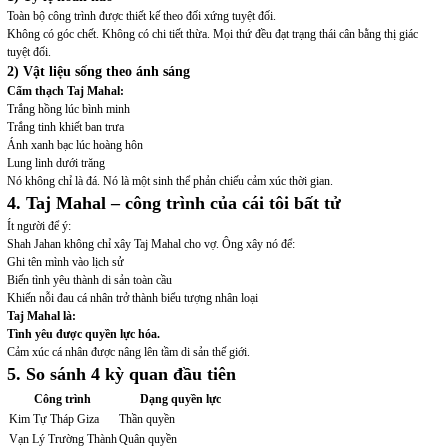
Toàn bộ công trình được thiết kế theo đối xứng tuyệt đối.
Không có góc chết. Không có chi tiết thừa. Mọi thứ đều đạt trạng thái cân bằng thị giác
tuyệt đối.
2) Vật liệu sống theo ánh sáng
Cẩm thạch Taj Mahal:
Trắng hồng lúc bình minh
Trắng tinh khiết ban trưa
Ánh xanh bạc lúc hoàng hôn
Lung linh dưới trăng
Nó không chỉ là đá. Nó là một sinh thể phản chiếu cảm xúc thời gian.
4. Taj Mahal – công trình của cái tôi bất tử
Ít người để ý:
Shah Jahan không chỉ xây Taj Mahal cho vợ. Ông xây nó để:
Ghi tên mình vào lịch sử
Biến tình yêu thành di sản toàn cầu
Khiến nỗi đau cá nhân trở thành biểu tượng nhân loại
Taj Mahal là:
Tình yêu được quyền lực hóa.
Cảm xúc cá nhân được nâng lên tầm di sản thế giới.
5. So sánh 4 kỳ quan đầu tiên
Công trình
Dạng quyền lực
Kim Tự Tháp Giza
Thần quyền
Vạn Lý Trường Thành
Quân quyền