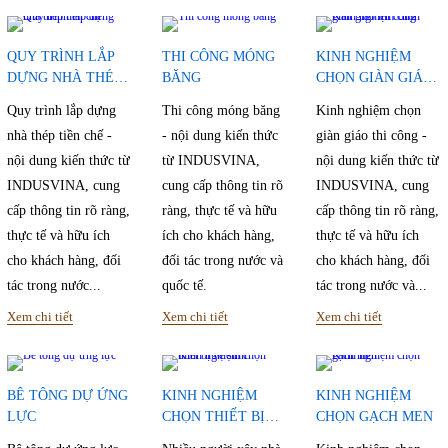
QUY TRÌNH LẮP
THI CÔNG MÓNG
KINH NGHIỆM
DỰNG NHÀ THÉP
BĂNG
CHỌN GIÀN GIÁO
TIỀN CHẾ
THI CÔNG
Quy trình lắp dựng
Thi công móng băng
Kinh nghiệm chọn
nhà thép tiền chế -
- nội dung kiến thức
giàn giáo thi công -
nội dung kiến thức từ
từ INDUSVINA,
nội dung kiến thức từ
INDUSVINA, cung
cung cấp thông tin rõ
INDUSVINA, cung
cấp thông tin rõ ràng,
ràng, thực tế và hữu
cấp thông tin rõ ràng,
thực tế và hữu ích
ích cho khách hàng,
thực tế và hữu ích
cho khách hàng, đối
đối tác trong nước và
cho khách hàng, đối
tác trong nước...
quốc tế.
tác trong nước và...
Xem chi tiết
Xem chi tiết
Xem chi tiết
BÊ TÔNG DỰ ỨNG
KINH NGHIỆM
KINH NGHIỆM
LỰC
CHỌN THIẾT BỊ
CHỌN GẠCH MEN
VỆ SINH