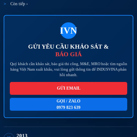
Còn tiếp ›
IVN
GỬI YÊU CẦU KHẢO SÁT &
BÁO GIÁ
Quý khách cần khảo sát, báo giá thi công, M&E, MRO hoặc tìm nguồn
hàng Việt Nam xuất khẩu, vui lòng gửi thông tin để INDUSVINA phản
hồi nhanh.
GỬI EMAIL
GỌI / ZALO
0979 823 639
2013