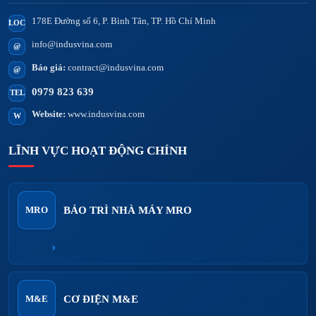
178E Đường số 6, P. Bình Tân, TP. Hồ Chí Minh
LOC
info@indusvina.com
@
Báo giá:
contract@indusvina.com
@
0979 823 639
TEL
Website:
www.indusvina.com
W
LĨNH VỰC HOẠT ĐỘNG CHÍNH
BẢO TRÌ NHÀ MÁY MRO
MRO
›
CƠ ĐIỆN M&E
M&E