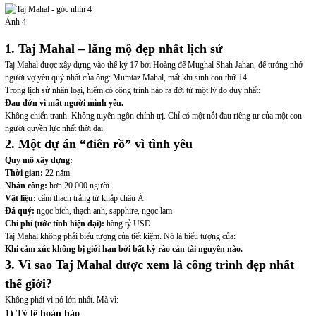
Ảnh 4
1. Taj Mahal – lăng mộ đẹp nhất lịch sử
Taj Mahal được xây dựng vào thế kỷ 17 bởi Hoàng đế Mughal Shah Jahan, để tưởng nhớ
người vợ yêu quý nhất của ông: Mumtaz Mahal, mất khi sinh con thứ 14.
Trong lịch sử nhân loại, hiếm có công trình nào ra đời từ một lý do duy nhất:
Đau đớn vì mất người mình yêu.
Không chiến tranh. Không tuyên ngôn chính trị. Chỉ có một nỗi đau riêng tư của một con
người quyền lực nhất thời đại.
2. Một dự án “điên rồ” vì tình yêu
Quy mô xây dựng:
Thời gian:
22 năm
Nhân công:
hơn 20.000 người
Vật liệu:
cẩm thạch trắng từ khắp châu Á
Đá quý:
ngọc bích, thạch anh, sapphire, ngọc lam
Chi phí (ước tính hiện đại):
hàng tỷ USD
Taj Mahal không phải biểu tượng của tiết kiệm. Nó là biểu tượng của:
Khi cảm xúc không bị giới hạn bởi bất kỳ rào cản tài nguyên nào.
3. Vì sao Taj Mahal được xem là công trình đẹp nhất
thế giới?
Không phải vì nó lớn nhất. Mà vì:
1) Tỷ lệ hoàn hảo