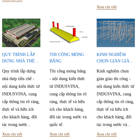
Xem chi tiết
QUY TRÌNH LẮP
THI CÔNG MÓNG
KINH NGHIỆM
DỰNG NHÀ THÉP
BĂNG
CHỌN GIÀN GIÁO
TIỀN CHẾ
THI CÔNG
Quy trình lắp dựng
Thi công móng băng
Kinh nghiệm chọn
nhà thép tiền chế -
- nội dung kiến thức
giàn giáo thi công -
nội dung kiến thức từ
từ INDUSVINA,
nội dung kiến thức từ
INDUSVINA, cung
cung cấp thông tin rõ
INDUSVINA, cung
cấp thông tin rõ ràng,
ràng, thực tế và hữu
cấp thông tin rõ ràng,
thực tế và hữu ích
ích cho khách hàng,
thực tế và hữu ích
cho khách hàng, đối
đối tác trong nước và
cho khách hàng, đối
tác trong nước...
quốc tế.
tác trong nước và...
Xem chi tiết
Xem chi tiết
Xem chi tiết