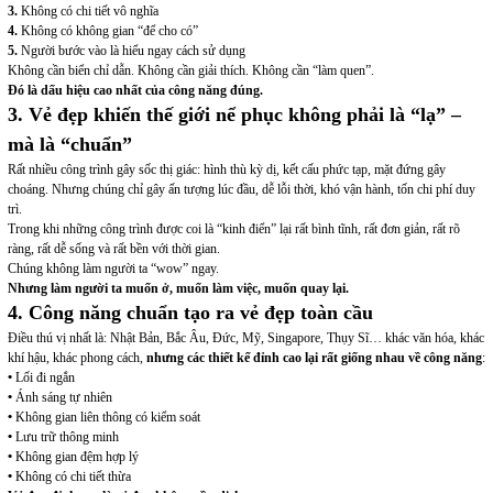
3.
Không có chi tiết vô nghĩa
4.
Không có không gian “để cho có”
5.
Người bước vào là hiểu ngay cách sử dụng
Không cần biển chỉ dẫn. Không cần giải thích. Không cần “làm quen”.
Đó là dấu hiệu cao nhất của công năng đúng.
3. Vẻ đẹp khiến thế giới nể phục không phải là “lạ” –
mà là “chuẩn”
Rất nhiều công trình gây sốc thị giác: hình thù kỳ dị, kết cấu phức tạp, mặt đứng gây
choáng. Nhưng chúng chỉ gây ấn tượng lúc đầu, dễ lỗi thời, khó vận hành, tốn chi phí duy
trì.
Trong khi những công trình được coi là “kinh điển” lại rất bình tĩnh, rất đơn giản, rất rõ
ràng, rất dễ sống và rất bền với thời gian.
Chúng không làm người ta “wow” ngay.
Nhưng làm người ta muốn ở, muốn làm việc, muốn quay lại.
4. Công năng chuẩn tạo ra vẻ đẹp toàn cầu
Điều thú vị nhất là: Nhật Bản, Bắc Âu, Đức, Mỹ, Singapore, Thụy Sĩ… khác văn hóa, khác
khí hậu, khác phong cách,
nhưng các thiết kế đỉnh cao lại rất giống nhau về công năng
:
•
Lối đi ngắn
•
Ánh sáng tự nhiên
•
Không gian liên thông có kiểm soát
•
Lưu trữ thông minh
•
Không gian đệm hợp lý
•
Không có chi tiết thừa