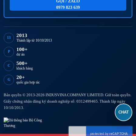
GỌI / ZALO
0979 823 639
2013
13
Thành lập từ 10/10/2013
100+
P
dự án
500+
C
khách hàng
20+
G
quốc gia hợp tác
Bản quyền © 2013-2026 INDUSVINA COMPANY LIMITED. Giữ toàn quyền.
Giấy chứng nhận đăng ký doanh nghiệp số: 0312499465. Thành lập ngày
10/10/2013.
CHAT