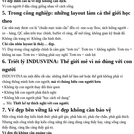
Vẻ đẹp đỉnh cao là vẻ đẹp không cần dịch.
Vì con người ở đâu cũng giống nhau về cách sống.
5. Trong công nghiệp: những layout làm cả thế giới học
theo
Các nhà máy được coi là “chuẩn mực toàn cầu” đều có: one-way flow, tách luồng người –
xe – hàng, QC nằm trên trục chính, buffer rõ ràng, dễ mở rộng, không gian kỹ thuật đủ.
Không cần trang trí. Không cần hình thức.
Chỉ cần nhìn layout là thấy… đẹp.
Vì: Đẹp trong công nghiệp chính là cảm giác
“trơn tru”
. Trơn tru = không nghẽn. Trơn tru =
không tai nạn. Trơn tru = không phải suy nghĩ. Trơn tru = sinh lợi.
6. Triết lý INDUSVINA: Thế giới mê vì nó đúng với con
người
INDUSVINA tin một điều rất sâu: những thiết kế làm mê hoặc thế giới không phải vì
chúng thông minh hơn con người,
mà vì chúng hiểu con người hơn
.
•
Không ép con người thay đổi thói quen
•
Không bắt con người phải thích nghi
•
Không bắt con người phải “học cách sử dụng”
→
Mà:
Thiết kế tự thích nghi với con người.
7. Vẻ đẹp bền vững là vẻ đẹp không cần bảo vệ
Một công trình đẹp kiểu hình thức phải giữ gìn, phải bảo trì, phải che chắn, phải giải thích.
Nhưng một công trình đẹp kiểu công năng thì càng dùng càng thấy hay, càng sống càng
thấy đúng, càng lâu càng thấy giá trị.
Vẻ đẹp đó không cần quảng cáo.