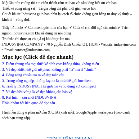
Một lần nữa chúng tôi xin chân thành cảm ơn bạn với tấm lòng biết ơn với bạn.
Thiết kế công năng sai – trả giá bằng chi phí, thời gian và cơ hội.
Chuỗi bài từ Indusvina giúp bạn nhìn lại cách tổ chức không gian bằng tư duy kỹ thuật –
kinh tế – vòng đời.
Thấy hữu ích? ✔ Comment góc nhìn của bạn ✔ Chia sẻ cho đội ngũ của mình ✔ Trích
nguồn Indusvina.com khi sử dụng lại nội dung
Tri thức chỉ thực sự có giá trị khi được lan tỏa.
INDUSVINA COMPANY • 70 Nguyễn Đình Chiểu, Q1, HCM • Website: indusvina.com
• Email: contact@indusvina.com
Mục lục (Click để đọc nhanh)
2. Điểm chung của mọi thiết kế đỉnh cao: không thừa, không thiếu
3. Vẻ đẹp khiến thế giới nể phục: không phải “lạ” mà là “chuẩn”
4. Công năng chuẩn tạo ra vẻ đẹp toàn cầu
5. Trong công nghiệp: những layout làm cả thế giới học theo
6. Triết lý INDUSVINA: Thế giới mê vì nó đúng với con người
7. Vẻ đẹp bền vững là vẻ đẹp không cần bảo vệ
8. Kết luận – câu chốt INDUSVINA
Phân nhóm bài liên quan để đọc sâu
Hình nền dùng ở phần mở đầu & CTA (kính nổi): Google/Apple workspace (theo danh
sách bạn cung cấp).