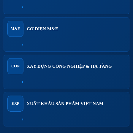
›
CƠ ĐIỆN M&E
M&E
›
XÂY DỰNG CÔNG NGHIỆP & HẠ TẦNG
CON
›
XUẤT KHẨU SẢN PHẨM VIỆT NAM
EXP
›