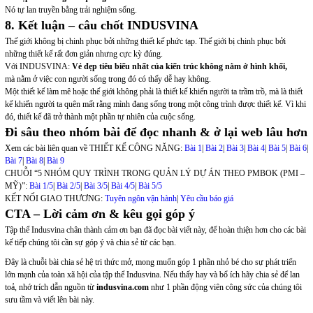
Nó tự lan truyền bằng trải nghiệm sống.
8. Kết luận – câu chốt INDUSVINA
Thế giới không bị chinh phục bởi những thiết kế phức tạp. Thế giới bị chinh phục bởi
những thiết kế rất đơn giản nhưng cực kỳ đúng.
Với INDUSVINA:
Vẻ đẹp tiêu biểu nhất của kiến trúc không nằm ở hình khối,
mà nằm ở việc con người sống trong đó có thấy dễ hay không.
Một thiết kế làm mê hoặc thế giới không phải là thiết kế khiến người ta trầm trồ, mà là thiết
kế khiến người ta quên mất rằng mình đang sống trong một công trình được thiết kế. Vì khi
đó, thiết kế đã trở thành một phần tự nhiên của cuộc sống.
Đi sâu theo nhóm bài để đọc nhanh & ở lại web lâu hơn
Xem các bài liên quan về THIẾT KẾ CÔNG NĂNG:
Bài 1
|
Bài 2
|
Bài 3
|
Bài 4
|
Bài 5
|
Bài 6
|
Bài 7
|
Bài 8
|
Bài 9
CHUỖI “5 NHÓM QUY TRÌNH TRONG QUẢN LÝ DỰ ÁN THEO PMBOK (PMI –
MỸ)”:
Bài 1/5
|
Bài 2/5
|
Bài 3/5
|
Bài 4/5
|
Bài 5/5
KẾT NỐI GIAO THƯƠNG:
Tuyên ngôn vận hành
|
Yêu cầu báo giá
CTA – Lời cảm ơn & kêu gọi góp ý
Tập thể Indusvina chân thành cảm ơn bạn đã đọc bài viết này, để hoàn thiện hơn cho các bài
kế tiếp chúng tôi cần sự góp ý và chia sẻ từ các bạn.
Đây là chuỗi bài chia sẻ hệ tri thức mở, mong muốn góp 1 phần nhỏ bé cho sự phát triển
lớn mạnh của toàn xã hội của tập thể Indusvina. Nếu thấy hay và bổ ích hãy chia sẻ để lan
toả, nhớ trích dẫn nguồn từ
indusvina.com
như 1 phần động viên công sức của chúng tôi
sưu tầm và viết lên bài này.