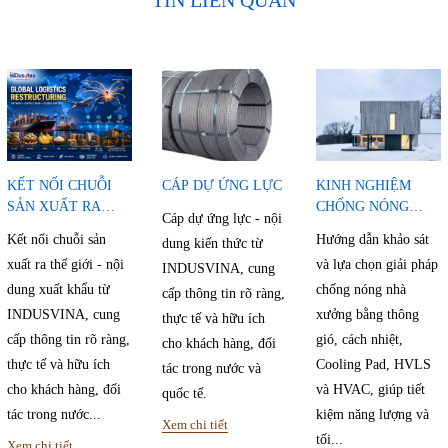
TIN LIÊN QUAN
KẾT NỐI CHUỖI
CÁP DỰ ỨNG LỰC
KINH NGHIỆM
SẢN XUẤT RA
CHỐNG NÓNG
Cáp dự ứng lực - nội
THẾ GIỚI
NHÀ XƯỞNG
Kết nối chuỗi sản
Hướng dẫn khảo sát
dung kiến thức từ
xuất ra thế giới - nội
và lựa chọn giải pháp
INDUSVINA, cung
dung xuất khẩu từ
chống nóng nhà
cấp thông tin rõ ràng,
INDUSVINA, cung
xưởng bằng thông
thực tế và hữu ích
cấp thông tin rõ ràng,
gió, cách nhiệt,
cho khách hàng, đối
thực tế và hữu ích
Cooling Pad, HVLS
tác trong nước và
cho khách hàng, đối
và HVAC, giúp tiết
quốc tế.
tác trong nước...
kiệm năng lượng và
Xem chi tiết
tối...
Xem chi tiết