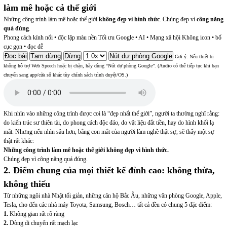
làm mê hoặc cả thế giới
Những công trình làm mê hoặc thế giới
không đẹp vì hình thức
. Chúng đẹp vì
công năng
quá đúng
.
Phong cách kính nổi • độc lập màu nền
Tối ưu Google • AI • Mạng xã hội
Không icon • bố
cục gọn • đọc dễ
Đọc bài
Tạm dừng
Dừng
Nút dự phòng Google
Gợi ý: Nếu thiết bị
không hỗ trợ Web Speech hoặc bị chặn, hãy dùng “Nút dự phòng Google”. (Audio có thể tiếp tục khi bạn
chuyển sang app/cửa sổ khác tùy chính sách trình duyệt/OS.)
Khi nhìn vào những công trình được coi là “đẹp nhất thế giới”, người ta thường nghĩ rằng:
do kiến trúc sư thiên tài
,
do phong cách độc đáo
,
do vật liệu đắt tiền
, hay do hình khối lạ
mắt. Nhưng nếu nhìn sâu hơn, bằng con mắt của người làm nghề thật sự, sẽ thấy một sự
thật rất khác:
Những công trình làm mê hoặc thế giới không đẹp vì hình thức.
Chúng đẹp vì công năng quá đúng.
2. Điểm chung của mọi thiết kế đỉnh cao: không thừa,
không thiếu
Từ những ngôi nhà Nhật tối giản, những căn hộ Bắc Âu, những văn phòng Google, Apple,
Tesla, cho đến các nhà máy Toyota, Samsung, Bosch… tất cả đều có chung 5 đặc điểm:
1.
Không gian rất rõ ràng
2.
Dòng di chuyển rất mạch lạc