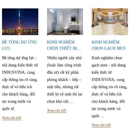
BÊ TÔNG DỰ ỨNG
KINH NGHIỆM
KINH NGHIỆM
LỰC
CHỌN THIẾT BỊ
CHỌN GẠCH MEN
VỆ SINH
Bê tông dự ứng lực -
Nhiều người xây nhà
Kinh nghiệm chọn
nội dung kiến thức từ
(hoặc làm công trình
gạch men - nội dung
INDUSVINA, cung
đầu tư) rất kỹ phần
kiến thức từ
cấp thông tin rõ ràng,
phòng khách – bếp –
INDUSVINA, cung
thực tế và hữu ích
mặt tiền, nhưng tới
cấp thông tin rõ ràng,
cho khách hàng, đối
thiết bị vệ sinh thì lại
thực tế và hữu ích
tác trong nước và
chọn khá vội....
cho khách hàng, đối
quốc tế.
tác trong nước và
Xem chi tiết
quốc ...
Xem chi tiết
Xem chi tiết