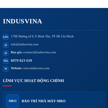
INDUSVINA
178E Đường số 6, P. Bình Tân, TP. Hồ Chí Minh
LOC
info@indusvina.com
@
Báo giá:
contract@indusvina.com
@
0979 823 639
TEL
Website:
www.indusvina.com
W
LĨNH VỰC HOẠT ĐỘNG CHÍNH
BẢO TRÌ NHÀ MÁY MRO
MRO