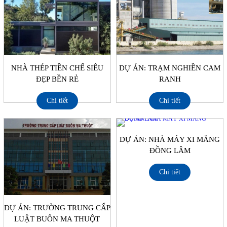
NHÀ THÉP TIỀN CHẾ SIÊU
DỰ ÁN: TRẠM NGHIỀN CAM
ĐẸP BỀN RẺ
RANH
Chi tiết
Chi tiết
DỰ ÁN: NHÀ MÁY XI MĂNG
ĐỒNG LÂM
Chi tiết
DỰ ÁN: TRƯỜNG TRUNG CẤP
LUẬT BUÔN MA THUỘT