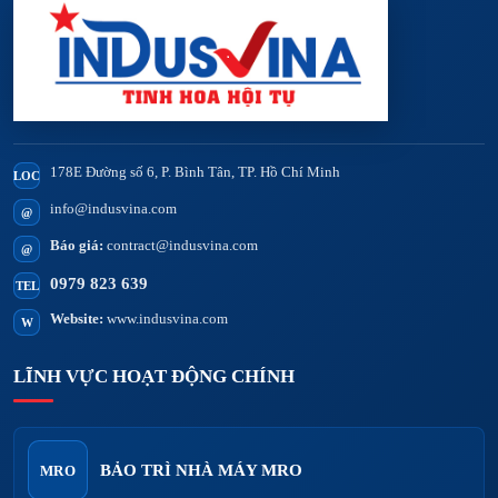
178E Đường số 6, P. Bình Tân, TP. Hồ Chí Minh
LOC
info@indusvina.com
@
Báo giá:
contract@indusvina.com
@
0979 823 639
TEL
Website:
www.indusvina.com
W
LĨNH VỰC HOẠT ĐỘNG CHÍNH
BẢO TRÌ NHÀ MÁY MRO
MRO