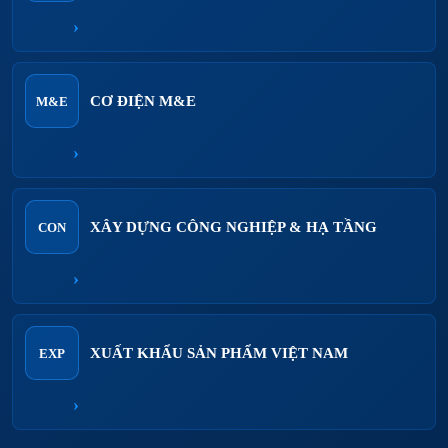
›
CƠ ĐIỆN M&E
M&E
›
XÂY DỰNG CÔNG NGHIỆP & HẠ TẦNG
CON
›
XUẤT KHẨU SẢN PHẨM VIỆT NAM
EXP
›