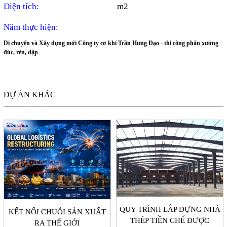
Diện tích:
m2
Năm thực hiện:
Di chuyển và Xây dựng mới Công ty cơ khí Trần Hưng Đạo - thi công phân xưởng
đúc, rèn, dập
DỰ ÁN KHÁC
QUY TRÌNH LẮP DỰNG NHÀ
KẾT NỐI CHUỖI SẢN XUẤT
THÉP TIỀN CHẾ ĐƯỢC
RA THẾ GIỚI