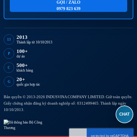
GỌI / ZALO
0979 823 639
2013
13
Thành lập từ 10/10/2013
100+
P
dự án
500+
C
khách hàng
20+
G
quốc gia hợp tác
Bản quyền © 2013-2026 INDUSVINA COMPANY LIMITED. Giữ toàn quyền.
Giấy chứng nhận đăng ký doanh nghiệp số: 0312499465. Thành lập ngày
10/10/2013.
CHAT