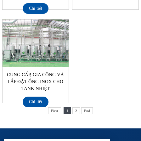
Chi tiết
CUNG CẤP, GIA CÔNG VÀ
LẮP ĐẶT ỐNG INOX CHO
TANK NHIỆT
Chi tiết
First
1
2
End