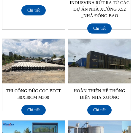
INDUSVINA RÚT RA TỪ CÁC
DỰ ÁN NHÀ XƯỞNG X52
Chi tiết
_NHÀ ĐÓNG BAO
Chi tiết
THI CÔNG ĐÚC CỌC BTCT
HOÀN THIỆN HỆ THỐNG
30X30CM M300
ĐIỆN NHÀ XƯƠNG
Chi tiết
Chi tiết