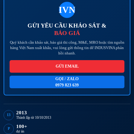
IVN
GỬI YÊU CẦU KHẢO SÁT &
BÁO GIÁ
Quý khách cần khảo sát, báo giá thi công, M&E, MRO hoặc tìm nguồn
hàng Việt Nam xuất khẩu, vui lòng gửi thông tin để INDUSVINA phản
hồi nhanh.
GỬI EMAIL
GỌI / ZALO
0979 823 639
2013
13
Thành lập từ 10/10/2013
100+
P
dự án