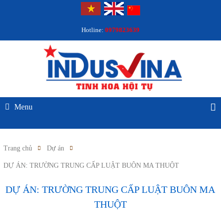
Hotline:
0979823639
Menu
Trang chủ
Dự án
DỰ ÁN: TRƯỜNG TRUNG CẤP LUẬT BUÔN MA THUỘT
DỰ ÁN: TRƯỜNG TRUNG CẤP LUẬT BUÔN MA
THUỘT