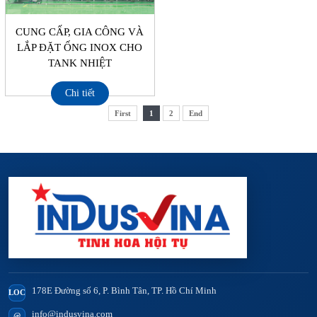
CUNG CẤP, GIA CÔNG VÀ
LẮP ĐẶT ỐNG INOX CHO
TANK NHIỆT
Chi tiết
First
1
2
End
178E Đường số 6, P. Bình Tân, TP. Hồ Chí Minh
LOC
info@indusvina.com
@