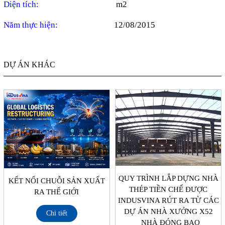
Diện tích:
m2
Năm thực hiện:
12/08/2015
DỰ ÁN KHÁC
QUY TRÌNH LẮP DỰNG NHÀ
KẾT NỐI CHUỖI SẢN XUẤT
THÉP TIỀN CHẾ ĐƯỢC
RA THẾ GIỚI
INDUSVINA RÚT RA TỪ CÁC
DỰ ÁN NHÀ XƯỞNG X52
Chi tiết
_NHÀ ĐÓNG BAO