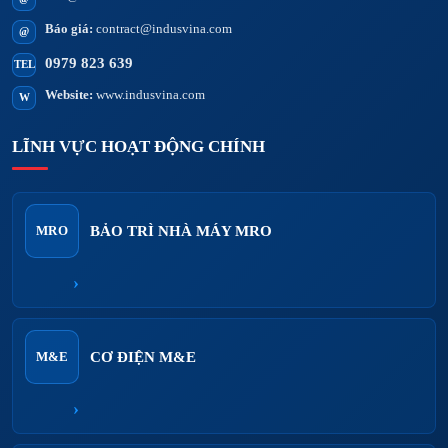
Báo giá:
contract@indusvina.com
@
0979 823 639
TEL
Website:
www.indusvina.com
W
LĨNH VỰC HOẠT ĐỘNG CHÍNH
BẢO TRÌ NHÀ MÁY MRO
MRO
›
CƠ ĐIỆN M&E
M&E
›