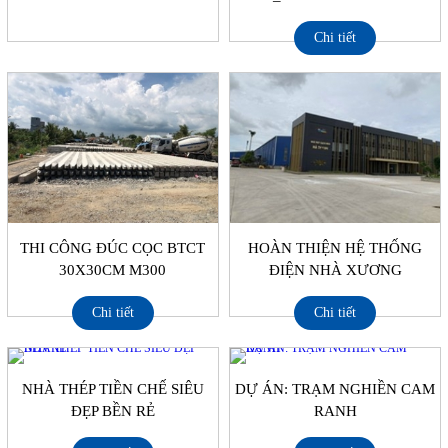
Chi tiết
THI CÔNG ĐÚC CỌC BTCT
HOÀN THIỆN HỆ THỐNG
30X30CM M300
ĐIỆN NHÀ XƯƠNG
Chi tiết
Chi tiết
NHÀ THÉP TIỀN CHẾ SIÊU
DỰ ÁN: TRẠM NGHIỀN CAM
ĐẸP BỀN RẺ
RANH