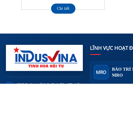
Chi tiết
LĨNH VỰC HOẠT 
BẢO TRÌ
MRO
MRO
178E Đường số 6, P. Bình Tân, TP. Hồ
LOC
Chí Minh
M&E
CƠ ĐIỆN
info@indusvina.com
@
contract@indusvina.com
Báo giá:
@
0979 823 639
XÂY DỰN
TEL
CON
NGHIỆP 
www.indusvina.com
Website:
W