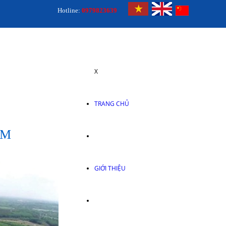
Hotline:
0979823639
X
TRANG CHỦ
ÂM
GIỚI THIỆU