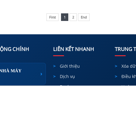
First
1
2
End
ĐỘNG CHÍNH
LIÊN KẾT NHANH
TRUNG 
Giới thiệu
Xóa dữ
 NHÀ MÁY
›
Dịch vụ
Điều k
Dự án
Hướng 
Kiến thức
Chính 
›
 M&E
Khai
Xuất khẩu
Chính 
Tuyển dụng
G CÔNG
›
Chính 
& HẠ TẦNG
Liên hệ
Còn tiế