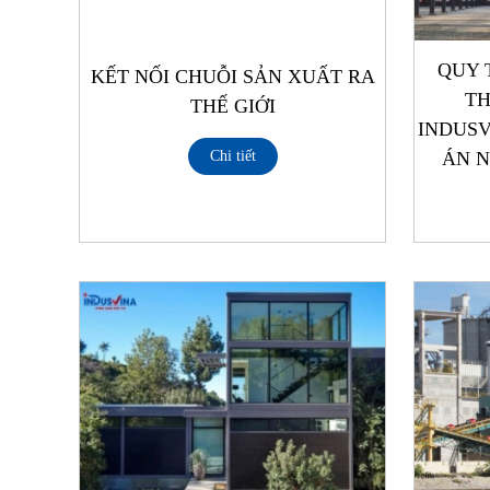
QUY 
KẾT NỐI CHUỖI SẢN XUẤT RA
TH
THẾ GIỚI
INDUSV
ÁN N
Chi tiết