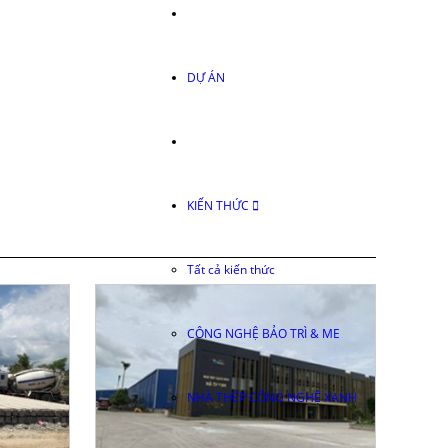
DỰ ÁN
KIẾN THỨC
Tất cả kiến thức
CÔNG NGHỆ BẢO TRÌ & ME
NHÀ THÉP CÔNG NGHỆ XANH