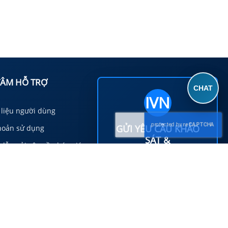
TÂM HỖ TRỢ
CHAT
IVN
 liệu người dùng
GỬI YÊU CẦU KHẢO
hoản sử dụng
SÁT &
dẫn gửi yêu cầu báo giá
BÁO GIÁ
Sách Giao Nhận & Triển
Quý khách cần khảo sát, báo giá
thi công, M&E, MRO hoặc tìm
nguồn hàng Việt Nam xuất khẩu,
sách thanh toán
vui lòng gửi thông tin để
INDUSVINA phản hồi nhanh.
sách bảo mật thông tin
p ›
GỬI EMAIL