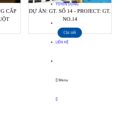
TUYỂN DỤNG
NG CẤP
DỰ ÁN: GT. SỐ 14 - PROJECT: GT.
UỘT
NO.14
Chi tiết
LIÊN HỆ
Menu