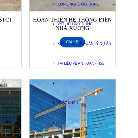
CÔNG NGHỆ XÂY DỰNG
BTCT
HOÀN THIỆN HỆ THỐNG ĐIỆN
VẬT LIỆU XÂY DỰNG
NHÀ XƯƠNG
Chi tiết
KIẾN THỨC VỀ QUẢN LÝ DỰ ÁN
TÀI LIỆU VỀ AN TOÀN - HSE
XUẤT KHẨU