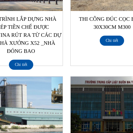
TRÌNH LẮP DỰNG NHÀ
THI CÔNG ĐÚC CỌC 
ÉP TIỀN CHẾ ĐƯỢC
30X30CM M300
INA RÚT RA TỪ CÁC DỰ
Chi tiết
HÀ XƯỞNG X52 _NHÀ
ĐÓNG BAO
Chi tiết