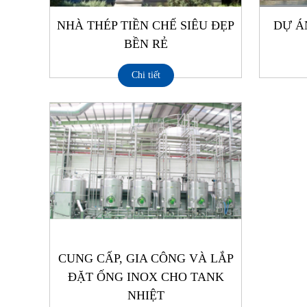
NHÀ THÉP TIỀN CHẾ SIÊU ĐẸP
DỰ Á
BỀN RẺ
Chi tiết
CUNG CẤP, GIA CÔNG VÀ LẮP
ĐẶT ỐNG INOX CHO TANK
NHIỆT