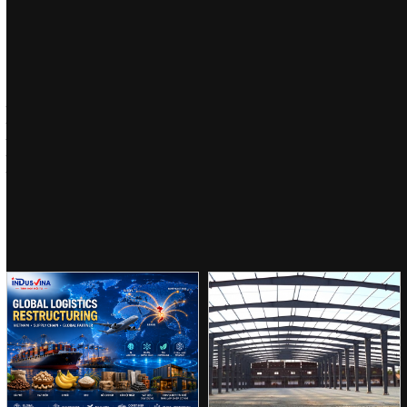
Nếu bạn còn bất cứ thắc mắc nào nào hãy liên hệ trực tiếp với chúng tôi hoặc để lại thông
tin của bạn bên dưới, chúng tôi sẽ giải đáp hoặc liên lạc với bạn ngay lập tức.
Hy vọng những thông tin ở trên giúp ích được cho bạn!
Bạn sẽ được tư vấn miễn phí, vẽ thiết kế thi công trọn gói với chi phí hợp lý nhất trên thị
trường - chất lượng và tiến độ luôn đảm bảo theo cam kết.
Số điện thoại để được TVTK miễn phí: 0915163486 Mr. Nam
Đặc biệt bạn sẽ được hỗ trợ miễn phí bản vẽ 3D để cảm nhận rõ mô hình không gian bạn
cần
DỰ ÁN KHÁC