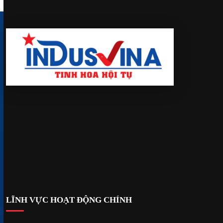
178E Đường số 6, P. Bình Tân, TP. Hồ Chí Minh
LOC
info@indusvina.com
@
Báo giá:
contract@indusvina.com
@
0979 823 639
TEL
Website:
www.indusvina.com
W
LĨNH VỰC HOẠT ĐỘNG CHÍNH