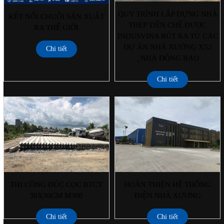
QUY TRÌNH LẮP DỰNG NHÀ
KẾT NỐI CHUỖI SẢN XUẤT
THÉP TIỀN CHẾ ĐƯỢC
RA THẾ GIỚI
INDUSVINA RÚT RA TỪ CÁC
DỰ ÁN NHÀ XƯỞNG X52
Chi tiết
_NHÀ ĐÓNG BAO
Chi tiết
THI CÔNG ĐÚC CỌC BTCT
HOÀN THIỆN HỆ THỐNG
30X30CM M300
ĐIỆN NHÀ XƯƠNG
Chi tiết
Chi tiết