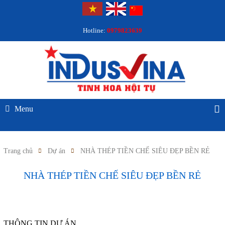
Hotline:
0979823639
Menu
Trang chủ
Dự án
NHÀ THÉP TIỀN CHẾ SIÊU ĐẸP BỀN RẺ
NHÀ THÉP TIỀN CHẾ SIÊU ĐẸP BỀN RẺ
THÔNG TIN DỰ ÁN