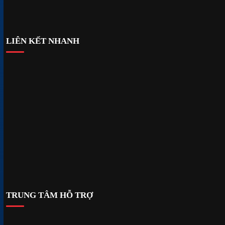
›
LIÊN KẾT NHANH
Giới thiệu
Dịch vụ
Dự án
Kiến thức
Xuất khẩu
Tuyển dụng
Liên hệ
TRUNG TÂM HỖ TRỢ
Xóa dữ liệu người dùng