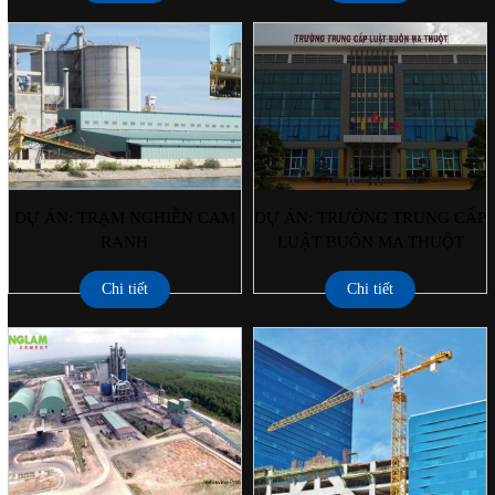
DỰ ÁN: TRẠM NGHIỀN CAM
DỰ ÁN: TRƯỜNG TRUNG CẤP
RANH
LUẬT BUÔN MA THUỘT
Chi tiết
Chi tiết