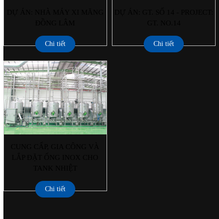
DỰ ÁN: NHÀ MÁY XI MĂNG
DỰ ÁN: GT. SỐ 14 - PROJECT:
ĐỒNG LÂM
GT. NO.14
Chi tiết
Chi tiết
CUNG CẤP, GIA CÔNG VÀ
LẮP ĐẶT ỐNG INOX CHO
TANK NHIỆT
Chi tiết
First
1
2
End