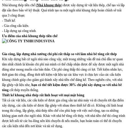
Nhà khung thép tiền chế
(
Nhà khung thép
) được xây dựng từ vật liệu thép, chế tạo và lắp
đặt sẵn theo bản vẽ kỹ thuật. Quá trình tạo ra một ngôi nhà khung thép hoàn chỉnh sẽ trải
qua 3 công đoạn:
- Thiết kế.
- Gia công cấu kiện.
- Lắp dựng tại công trình.
Ưu điểm của nhà khung thép tiền chế
Gia công, lắp dựng nhà xưởng chi phí rất thấp so với làm nhà bê tông cốt thép
Khi xây dựng bất cứ ngôi nhà nào cũng vậy, một trong những vấn đề mà chủ đầu tư quan
tâm nhất chính là khoản chi phí mà mình có thể chấp nhận được để xây được một ngôi nhà
đúng như mong muốn của bản thân. Chi phí càng thấp thì càng có lợi. Tiết kiệm nhân lực,
thời gian thi công, đồng thời tiết kiệm vật liệu tại các khu vực ít chịu lực của các cấu kiện
khung chính giúp cho giảm giá thành xây nhà tiền chế đáng kể. Theo nghiên cứu, với nhà
lắp ghép vật liệu nhẹ,
bạn có thể tiết kiệm được 30% chi phí xây dựng so với nhà bê
tông
cốt thép truyền thống.
Thiết kế khung nhà thép rất linh hoạt với mọi mặt bằng
Tất cả các vật liệu, các cấu kiện sẽ được gia công sẵn tại nhà máy và di chuyển tới địa điểm
xây dựng, các cấu kiện sẽ được lắp ghép với nhau theo thiết kế đã có. Không chỉ linh hoạt
trong thi công, lắp ghép, nhà thép tiền chế còn phù hợp với việc mở rộng, tạo ra những
không gian mới cho ngôi nhà. Khác với nhà bê tông cốt thép, với nhà tiền chế thì công trình
được kết nối từ các bu-lông nên khi chuyển đi nếu muốn, bạn hoàn toàn có thể di chuyển
các cấu kiện nhà đến nơi khác và tái sử dụng.