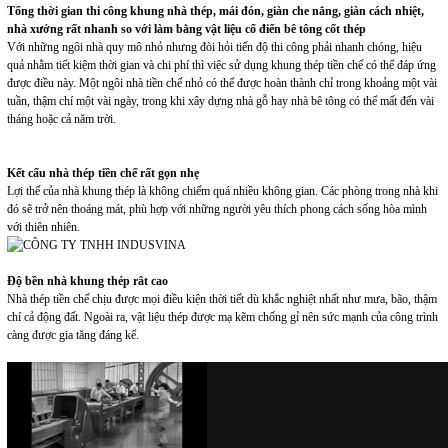
Tổng thời gian thi công khung nhà thép, mái đón, giàn che nắng, giàn cách nhiệt,
nhà xưởng rất nhanh so với làm bằng vật liệu cổ điển bê tông cốt thép
Với những ngôi nhà quy mô nhỏ nhưng đòi hỏi tiến độ thi công phải nhanh chóng, hiệu
quả nhằm tiết kiệm thời gian và chi phí thì việc sử dụng khung thép tiền chế có thể đáp ứng
được điều này. Một ngôi nhà tiền chế nhỏ có thể được hoàn thành chỉ trong khoảng một vài
tuần, thậm chí một vài ngày, trong khi xây dựng nhà gỗ hay nhà bê tông có thể mất đến vài
tháng hoặc cả năm trời.
Kết cấu nhà thép tiền chế rất gọn nhẹ
Lợi thế của nhà khung thép là không chiếm quá nhiều không gian. Các phòng trong nhà khi
đó sẽ trở nên thoáng mát, phù hợp với những người yêu thích phong cách sống hòa mình
với thiên nhiên.
Độ bền nhà khung thép rât cao
Nhà thép tiền chế chịu được mọi điều kiện thời tiết dù khắc nghiệt nhất như mưa, bão, thậm
chí cả động đất. Ngoài ra, vật liệu thép được mạ kẽm chống gỉ nên sức mạnh của công trình
càng được gia tăng đáng kể.
via GIPHY
Nhà thép tiền chế, nhà thép không gian rât thân thiện với môi trường
Trong quá trình xây dựng nhà truyền thống, các vật liệu phụ thường bị lãng phí. Tuy nhiên,