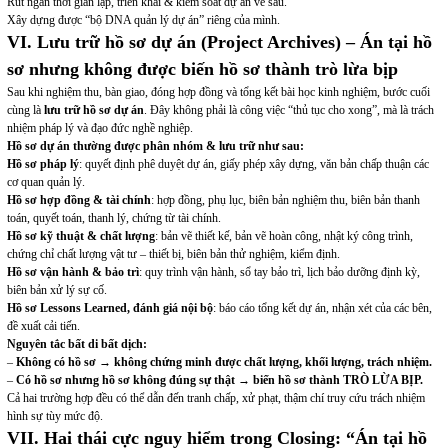
Rút ngắn thời gian lập, triển khai & kiểm soát dự án về sau.
Xây dựng được “bộ DNA quản lý dự án” riêng của mình.
VI. Lưu trữ hồ sơ dự án (Project Archives) – Án tại hồ
sơ nhưng không được biến hồ sơ thành trò lừa bịp
Sau khi nghiệm thu, bàn giao, đóng hợp đồng và tổng kết bài học kinh nghiệm, bước cuối
cùng là
lưu trữ hồ sơ dự án
. Đây không phải là công việc “thủ tục cho xong”, mà là trách
nhiệm pháp lý và đạo đức nghề nghiệp.
Hồ sơ dự án thường được phân nhóm & lưu trữ như sau:
Hồ sơ pháp lý
: quyết định phê duyệt dự án, giấy phép xây dựng, văn bản chấp thuận các
cơ quan quản lý.
Hồ sơ hợp đồng & tài chính
: hợp đồng, phụ lục, biên bản nghiệm thu, biên bản thanh
toán, quyết toán, thanh lý, chứng từ tài chính.
Hồ sơ kỹ thuật & chất lượng
: bản vẽ thiết kế, bản vẽ hoàn công, nhật ký công trình,
chứng chỉ chất lượng vật tư – thiết bị, biên bản thử nghiệm, kiểm định.
Hồ sơ vận hành & bảo trì
: quy trình vận hành, sổ tay bảo trì, lịch bảo dưỡng định kỳ,
biên bản xử lý sự cố.
Hồ sơ Lessons Learned, đánh giá nội bộ
: báo cáo tổng kết dự án, nhận xét của các bên,
đề xuất cải tiến.
Nguyên tắc bất di bất dịch:
–
Không có hồ sơ → không chứng minh được chất lượng, khối lượng, trách nhiệm.
–
Có hồ sơ nhưng hồ sơ không đúng sự thật → biến hồ sơ thành TRÒ LỪA BỊP.
Cả hai trường hợp đều có thể dẫn đến tranh chấp, xử phạt, thậm chí truy cứu trách nhiệm
hình sự tùy mức độ.
VII. Hai thái cực nguy hiểm trong Closing: “Án tại hồ