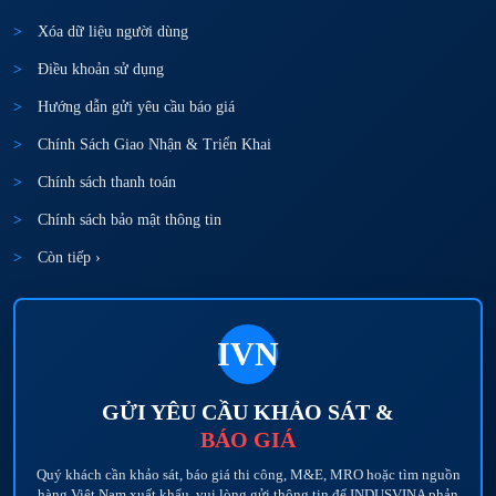
Xóa dữ liệu người dùng
Điều khoản sử dụng
Hướng dẫn gửi yêu cầu báo giá
Chính Sách Giao Nhận & Triển Khai
Chính sách thanh toán
Chính sách bảo mật thông tin
Còn tiếp ›
IVN
GỬI YÊU CẦU KHẢO SÁT &
BÁO GIÁ
Quý khách cần khảo sát, báo giá thi công, M&E, MRO hoặc tìm nguồn
hàng Việt Nam xuất khẩu, vui lòng gửi thông tin để INDUSVINA phản