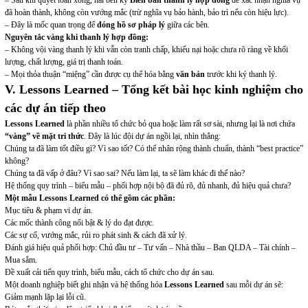
– Sau khi quyết toán xong, hai bên ký
Biên bản thanh lý hợp đồng
để xác nhận nghĩa vụ
đã hoàn thành, không còn vướng mắc (trừ nghĩa vụ bảo hành, bảo trì nếu còn hiệu lực).
– Đây là mốc quan trọng để
đóng hồ sơ pháp lý
giữa các bên.
Nguyên tắc vàng khi thanh lý hợp đồng:
– Không vội vàng thanh lý khi vẫn còn tranh chấp, khiếu nại hoặc chưa rõ ràng về khối
lượng, chất lượng, giá trị thanh toán.
– Mọi thỏa thuận “miệng” cần được cụ thể hóa bằng
văn bản
trước khi ký thanh lý.
V. Lessons Learned – Tổng kết bài học kinh nghiệm cho
các dự án tiếp theo
Lessons Learned
là phần nhiều tổ chức bỏ qua hoặc làm rất sơ sài, nhưng lại là nơi chứa
“vàng” về mặt tri thức
. Đây là lúc đội dự án ngồi lại, nhìn thẳng:
Chúng ta đã làm tốt điều gì? Vì sao tốt? Có thể nhân rộng thành chuẩn, thành “best practice”
không?
Chúng ta đã vấp ở đâu? Vì sao sai? Nếu làm lại, ta sẽ làm khác đi thế nào?
Hệ thống quy trình – biểu mẫu – phối hợp nội bộ đã đủ rõ, đủ nhanh, đủ hiệu quả chưa?
Một mẫu Lessons Learned có thể gồm các phần:
Mục tiêu & phạm vi dự án.
Các mốc thành công nổi bật & lý do đạt được.
Các sự cố, vướng mắc, rủi ro phát sinh & cách đã xử lý.
Đánh giá hiệu quả phối hợp: Chủ đầu tư – Tư vấn – Nhà thầu – Ban QLDA – Tài chính –
Mua sắm.
Đề xuất cải tiến quy trình, biểu mẫu, cách tổ chức cho dự án sau.
Một doanh nghiệp biết ghi nhận và hệ thống hóa
Lessons Learned
sau mỗi dự án sẽ:
Giảm mạnh lặp lại lỗi cũ.