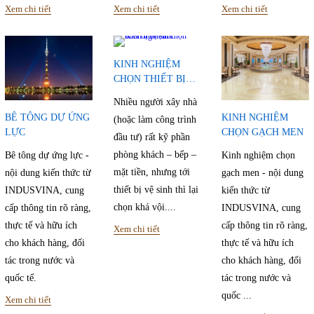
Xem chi tiết
Xem chi tiết
Xem chi tiết
KINH NGHIỆM
CHỌN THIẾT BỊ
VỆ SINH
Nhiều người xây nhà
BÊ TÔNG DỰ ỨNG
KINH NGHIỆM
(hoặc làm công trình
LỰC
CHỌN GẠCH MEN
đầu tư) rất kỹ phần
phòng khách – bếp –
Bê tông dự ứng lực -
Kinh nghiệm chọn
mặt tiền, nhưng tới
nội dung kiến thức từ
gạch men - nội dung
thiết bị vệ sinh thì lại
INDUSVINA, cung
kiến thức từ
chọn khá vội....
cấp thông tin rõ ràng,
INDUSVINA, cung
thực tế và hữu ích
cấp thông tin rõ ràng,
Xem chi tiết
cho khách hàng, đối
thực tế và hữu ích
tác trong nước và
cho khách hàng, đối
quốc tế.
tác trong nước và
quốc ...
Xem chi tiết