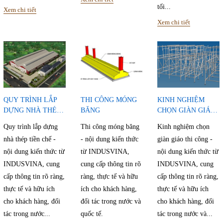
tối...
Xem chi tiết
Xem chi tiết
QUY TRÌNH LẮP
THI CÔNG MÓNG
KINH NGHIỆM
DỰNG NHÀ THÉP
BĂNG
CHỌN GIÀN GIÁO
TIỀN CHẾ
THI CÔNG
Quy trình lắp dựng
Thi công móng băng
Kinh nghiệm chọn
nhà thép tiền chế -
- nội dung kiến thức
giàn giáo thi công -
nội dung kiến thức từ
từ INDUSVINA,
nội dung kiến thức từ
INDUSVINA, cung
cung cấp thông tin rõ
INDUSVINA, cung
cấp thông tin rõ ràng,
ràng, thực tế và hữu
cấp thông tin rõ ràng,
thực tế và hữu ích
ích cho khách hàng,
thực tế và hữu ích
cho khách hàng, đối
đối tác trong nước và
cho khách hàng, đối
tác trong nước...
quốc tế.
tác trong nước và...