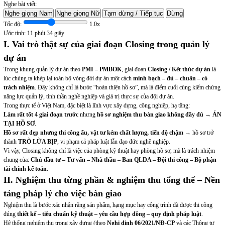
Nghe bài viết:
Nghe giọng Nam
Nghe giọng Nữ
Tạm dừng / Tiếp tục
Dừng
Tốc độ:
1.0x
Ước tính:
11 phút 34 giây
I. Vai trò thật sự của giai đoạn Closing trong quản lý
dự án
Trong khung quản lý dự án theo
PMI – PMBOK
, giai đoạn
Closing / Kết thúc dự án
là
lúc chúng ta khép lại toàn bộ vòng đời dự án một cách
minh bạch – đủ – chuẩn – có
trách nhiệm
. Đây không chỉ là bước “hoàn thiện hồ sơ”, mà là điểm cuối cùng kiểm chứng
năng lực quản lý, tinh thần nghề nghiệp và giá trị thực sự của đội dự án.
Trong thực tế ở Việt Nam, đặc biệt là lĩnh vực xây dựng, công nghiệp, hạ tầng:
Làm rất tốt 4 giai đoạn trước
nhưng
hồ sơ nghiệm thu bàn giao không đầy đủ
→
ÁN
TẠI HỒ SƠ
.
Hồ sơ rất đẹp nhưng thi công ẩu, vật tư kém chất lượng, tiến độ chậm
→ hồ sơ trở
thành
TRÒ LỪA BỊP
, vi phạm cả pháp luật lẫn đạo đức nghề nghiệp.
Vì vậy, Closing không chỉ là việc của phòng kỹ thuật hay phòng hồ sơ, mà là trách nhiệm
chung của:
Chủ đầu tư – Tư vấn – Nhà thầu – Ban QLDA – Đội thi công – Bộ phận
tài chính kế toán
.
II. Nghiệm thu từng phần & nghiệm thu tổng thể – Nền
tảng pháp lý cho việc bàn giao
Nghiệm thu là bước xác nhận rằng sản phẩm, hạng mục hay công trình đã được thi công
đúng
thiết kế – tiêu chuẩn kỹ thuật – yêu cầu hợp đồng – quy định pháp luật
.
Hệ thống nghiệm thu trong xây dựng (theo
Nghị định 06/2021/NĐ-CP
và các Thông tư