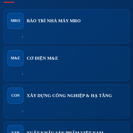
BẢO TRÌ NHÀ MÁY MRO
MRO
›
CƠ ĐIỆN M&E
M&E
›
XÂY DỰNG CÔNG NGHIỆP & HẠ TẦNG
CON
›
XUẤT KHẨU SẢN PHẨM VIỆT NAM
EXP