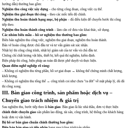
hướng dẫn) thường bao gồm:
Nghiệm thu công việc xây dựng
– cho từng công đoạn, công việc cụ thể.
Nghiệm thu giai đoạn thi công
– theo các mốc tiến độ chính.
Nghiệm thu hoàn thành hạng mục, bộ phận
– đủ điều kiện để chuyển bước thi công
tiếp theo.
Nghiệm thu hoàn thành công trình
– làm căn cứ đưa vào khai thác, sử dụng.
Các nhóm biểu mẫu – hồ sơ nghiệm thu thường bao gồm:
Biên bản nghiệm thu công việc, nghiệm thu giai đoạn, nghiệm thu hoàn thành.
Bản vẽ hoàn công được chủ đầu tư và tư vấn giám sát xác nhận.
Nhật ký thi công công trình, nhật ký giám sát của tư vấn và chủ đầu tư.
Chứng chỉ chất lượng vật liệu, thiết bị; kết quả thí nghiệm, kiểm định.
Biện pháp thi công, biện pháp an toàn đã được phê duyệt và thực hiện.
Quan điểm nghề nghiệp rõ ràng:
– Không có nghiệm thu từng phần, hồ sơ giai đoạn → không thể chứng minh chất lượng,
khối lượng.
– Không có nghiệm thu tổng thể → công trình coi như chưa “ra đời” về mặt pháp lý, dù đã
thi công xong.
III. Bàn giao công trình, sản phẩm hoặc dịch vụ –
Chuyển giao trách nhiệm & giá trị
Sau nghiệm thu, bước tiếp theo là
bàn giao
. Bàn giao là lúc nhà thầu, đơn vị thực hiện
chính thức chuyển giao
sản phẩm lao động, tài sản, công trình, hệ thống cho khách hàng
hoặc đơn vị vận hành.
Bộ hồ sơ bàn giao chuẩn chỉnh thường bao gồm:
Biên bản bàn giao và tiếp nhận
hạng mục/công trình/sản phẩm.