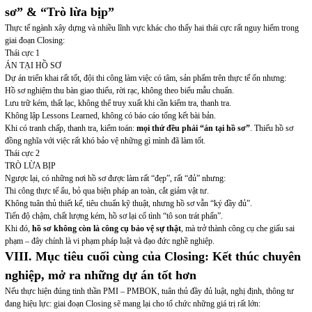
sơ” & “Trò lừa bịp”
Thực tế ngành xây dựng và nhiều lĩnh vực khác cho thấy hai thái cực rất nguy hiểm trong
giai đoạn Closing:
Thái cực 1
ÁN TẠI HỒ SƠ
Dự án triển khai rất tốt, đội thi công làm việc có tâm, sản phẩm trên thực tế ổn nhưng:
Hồ sơ nghiệm thu bàn giao thiếu, rời rạc, không theo biểu mẫu chuẩn.
Lưu trữ kém, thất lạc, không thể truy xuất khi cần kiểm tra, thanh tra.
Không lập Lessons Learned, không có báo cáo tổng kết bài bản.
Khi có tranh chấp, thanh tra, kiểm toán:
mọi thứ đều phải “án tại hồ sơ”
. Thiếu hồ sơ
đồng nghĩa với việc rất khó bảo vệ những gì mình đã làm tốt.
Thái cực 2
TRÒ LỪA BỊP
Ngược lại, có những nơi hồ sơ được làm rất “đẹp”, rất “đủ” nhưng:
Thi công thực tế ẩu, bỏ qua biện pháp an toàn, cắt giảm vật tư.
Không tuân thủ thiết kế, tiêu chuẩn kỹ thuật, nhưng hồ sơ vẫn “ký đầy đủ”.
Tiến độ chậm, chất lượng kém, hồ sơ lại cố tình “tô son trát phấn”.
Khi đó,
hồ sơ không còn là công cụ bảo vệ sự thật
, mà trở thành công cụ che giấu sai
phạm – đây chính là vi phạm pháp luật và đạo đức nghề nghiệp.
VIII. Mục tiêu cuối cùng của Closing: Kết thúc chuyên
nghiệp, mở ra những dự án tốt hơn
Nếu thực hiện đúng tinh thần PMI – PMBOK, tuân thủ đầy đủ luật, nghị định, thông tư
đang hiệu lực: giai đoạn Closing sẽ mang lại cho tổ chức những giá trị rất lớn: