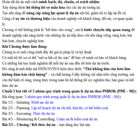
Hoàn tất dự án một cách
minh bạch, đủ, chuẩn, có trách nhiệm
.
Xây dựng được
hệ thống hồ sơ mẫu hóa
cho các dự án tương lai.
Tạo nền tảng để
nâng cấp năng lực quản lý dự án
nội bộ, giảm rủi ro lặp lại lỗi cũ.
Củng cố
uy tín và thương hiệu
của doanh nghiệp với khách hàng, đối tác, cơ quan quản
lý.
Closing vì thế không phải là “kết thúc cho xong”, mà là
bước chuyển tiếp quan trọng
để
doanh nghiệp sẵn sàng bước vào những dự án tiếp theo với nền tảng vững vàng hơn, bài
bản hơn, chuyên nghiệp hơn.
Khi Closing được làm đúng:
Chúng ta có một công trình đầy đủ giá trị pháp lý và kỹ thuật.
Có một bộ hồ sơ có thể “mở ra bất cứ lúc nào” để bảo vệ mình và bảo vệ khách hàng.
Có những bài học kinh nghiệm để mỗi dự án sau đều tốt hơn dự án trước.
Đó cũng là tinh thần mà INDUSVINA luôn theo đuổi:
“Thà không làm còn hơn làm
không đảm bảo chất lượng”
– và chất lượng ở đây không chỉ nằm trên công trường, mà
còn thể hiện rõ ràng, trung thực trong toàn bộ hệ thống hồ sơ, nghiệm thu, bàn giao và kết
thúc dự án.
Chuỗi 5 bài viết về 5 nhóm quy trình trong quản lý dự án theo PMBOK (PMI – Mỹ):
Bài tổng quan:
5 nhóm quy trình trong quản lý dự án theo PMBOK (PMI – Mỹ)
Bài 1/5 – Initiating:
Khởi tạo dự án
Bài 2/5 – Planning:
Lập kế hoạch dự án chi tiết, khả thi, có thể kiểm soát
Bài 3/5 – Executing:
Thực thi dự án
Bài 4/5 – Monitoring & Controlling:
Giám sát & kiểm soát dự án
Bài 5/5 – Closing / Kết thúc dự án
– bạn đang đọc bài này.