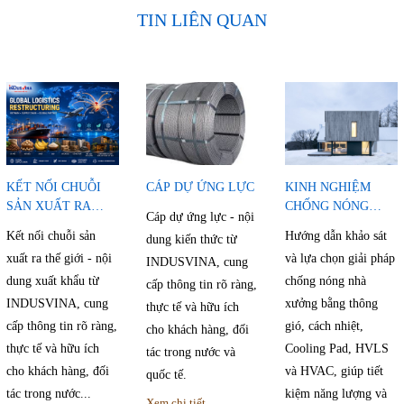
TIN LIÊN QUAN
KẾT NỐI CHUỖI
CÁP DỰ ỨNG LỰC
KINH NGHIỆM
SẢN XUẤT RA
CHỐNG NÓNG
Cáp dự ứng lực - nội
THẾ GIỚI
NHÀ XƯỞNG
Kết nối chuỗi sản
Hướng dẫn khảo sát
dung kiến thức từ
xuất ra thế giới - nội
và lựa chọn giải pháp
INDUSVINA, cung
dung xuất khẩu từ
chống nóng nhà
cấp thông tin rõ ràng,
INDUSVINA, cung
xưởng bằng thông
thực tế và hữu ích
cấp thông tin rõ ràng,
gió, cách nhiệt,
cho khách hàng, đối
thực tế và hữu ích
Cooling Pad, HVLS
tác trong nước và
cho khách hàng, đối
và HVAC, giúp tiết
quốc tế.
tác trong nước...
kiệm năng lượng và
Xem chi tiết