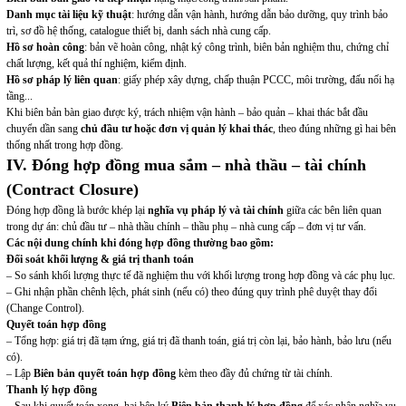
Danh mục tài liệu kỹ thuật
: hướng dẫn vận hành, hướng dẫn bảo dưỡng, quy trình bảo
trì, sơ đồ hệ thống, catalogue thiết bị, danh sách nhà cung cấp.
Hồ sơ hoàn công
: bản vẽ hoàn công, nhật ký công trình, biên bản nghiệm thu, chứng chỉ
chất lượng, kết quả thí nghiệm, kiểm định.
Hồ sơ pháp lý liên quan
: giấy phép xây dựng, chấp thuận PCCC, môi trường, đấu nối hạ
tầng...
Khi biên bản bàn giao được ký, trách nhiệm vận hành – bảo quản – khai thác bắt đầu
chuyển dần sang
chủ đầu tư hoặc đơn vị quản lý khai thác
, theo đúng những gì hai bên
thống nhất trong hợp đồng.
IV. Đóng hợp đồng mua sắm – nhà thầu – tài chính
(Contract Closure)
Đóng hợp đồng là bước khép lại
nghĩa vụ pháp lý và tài chính
giữa các bên liên quan
trong dự án: chủ đầu tư – nhà thầu chính – thầu phụ – nhà cung cấp – đơn vị tư vấn.
Các nội dung chính khi đóng hợp đồng thường bao gồm:
Đối soát khối lượng & giá trị thanh toán
– So sánh khối lượng thực tế đã nghiệm thu với khối lượng trong hợp đồng và các phụ lục.
– Ghi nhận phần chênh lệch, phát sinh (nếu có) theo đúng quy trình phê duyệt thay đổi
(Change Control).
Quyết toán hợp đồng
– Tổng hợp: giá trị đã tạm ứng, giá trị đã thanh toán, giá trị còn lại, bảo hành, bảo lưu (nếu
có).
– Lập
Biên bản quyết toán hợp đồng
kèm theo đầy đủ chứng từ tài chính.
Thanh lý hợp đồng