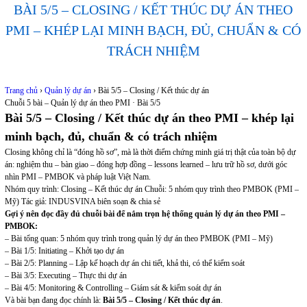
BÀI 5/5 – CLOSING / KẾT THÚC DỰ ÁN THEO
PMI – KHÉP LẠI MINH BẠCH, ĐỦ, CHUẨN & CÓ
TRÁCH NHIỆM
Trang chủ
›
Quản lý dự án
›
Bài 5/5 – Closing / Kết thúc dự án
Chuỗi 5 bài – Quản lý dự án theo PMI · Bài 5/5
Bài 5/5 – Closing / Kết thúc dự án theo PMI – khép lại
minh bạch, đủ, chuẩn & có trách nhiệm
Closing không chỉ là “đóng hồ sơ”, mà là thời điểm chứng minh giá trị thật của toàn bộ dự
án: nghiệm thu – bàn giao – đóng hợp đồng – lessons learned – lưu trữ hồ sơ, dưới góc
nhìn PMI – PMBOK và pháp luật Việt Nam.
Nhóm quy trình: Closing – Kết thúc dự án
Chuỗi: 5 nhóm quy trình theo PMBOK (PMI –
Mỹ)
Tác giả: INDUSVINA biên soạn & chia sẻ
Gợi ý nên đọc đầy đủ chuỗi bài để nắm trọn hệ thống quản lý dự án theo PMI –
PMBOK:
– Bài tổng quan: 5 nhóm quy trình trong quản lý dự án theo PMBOK (PMI – Mỹ)
– Bài 1/5: Initiating – Khởi tạo dự án
– Bài 2/5: Planning – Lập kế hoạch dự án chi tiết, khả thi, có thể kiểm soát
– Bài 3/5: Executing – Thực thi dự án
– Bài 4/5: Monitoring & Controlling – Giám sát & kiểm soát dự án
Và bài bạn đang đọc chính là:
Bài 5/5 – Closing / Kết thúc dự án
.