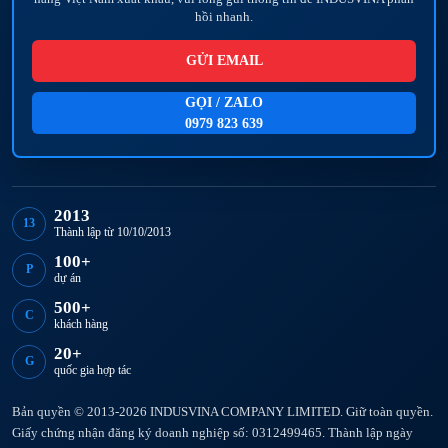
hồi nhanh.
GỬI EMAIL
GỌI / ZALO
0979 823 639
2013
13
Thành lập từ 10/10/2013
100+
P
dự án
500+
C
khách hàng
20+
G
quốc gia hợp tác
Bản quyền © 2013-2026 INDUSVINA COMPANY LIMITED. Giữ toàn quyền.
Giấy chứng nhận đăng ký doanh nghiệp số: 0312499465. Thành lập ngày