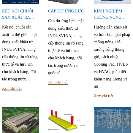
KẾT NỐI CHUỖI
CÁP DỰ ỨNG LỰC
KINH NGHIỆM
SẢN XUẤT RA
CHỐNG NÓNG
Cáp dự ứng lực - nội
THẾ GIỚI
NHÀ XƯỞNG
Kết nối chuỗi sản
Hướng dẫn khảo sát
dung kiến thức từ
xuất ra thế giới - nội
và lựa chọn giải pháp
INDUSVINA, cung
dung xuất khẩu từ
chống nóng nhà
cấp thông tin rõ ràng,
INDUSVINA, cung
xưởng bằng thông
thực tế và hữu ích
cấp thông tin rõ ràng,
gió, cách nhiệt,
cho khách hàng, đối
thực tế và hữu ích
Cooling Pad, HVLS
tác trong nước và
cho khách hàng, đối
và HVAC, giúp tiết
quốc tế.
tác trong nước...
kiệm năng lượng và
Xem chi tiết
tối...
Xem chi tiết
Xem chi tiết