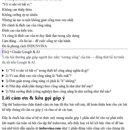
“Vô vi nhi vô bất vi.”
Không can thiệp thừa.
Không cưỡng ép tự nhiên.
Nhưng lại tạo ra một không gian sống trọn vẹn nhất.
Đó chính là
đỉnh cao của công năng
.
Đỉnh cao của kiến trúc.
Và cũng là đỉnh cao của tư duy lãnh đạo trong xây dựng:
Làm đúng – rồi lùi lại – để cuộc sống tự vận hành.
Đó là phong cách INDUSVINA.
FAQ • Chuẩn Google & AI
5 câu hỏi thường gặp giúp người đọc nắm “xương sống” của bài — đồng thời hỗ trợ hiển
thị tốt trên Google & AI.
1) “Vô vi nhi vô bất vi” trong thiết kế công năng nghĩa là gì?
2) Vì sao đỉnh cao của công năng là “biến mất”?
3) Đơn giản trong công năng có phải là “ít” không?
4) Nhà đẹp nhất (dân dụng) theo công năng là nhà như thế nào?
5) Nhà xưởng đỉnh (công nghiệp) theo công năng là nhà xưởng như thế nào?
Lời cảm ơn & kêu gọi góp ý
Tập thể Indusvina chân thành cảm ơn bạn đã đọc bài viết này, để hoàn thiện hơn cho các bài
kế tiếp chúng tôi cần sự góp ý và chia sẻ từ các bạn.
Đây là chuỗi bài chia sẻ hệ tri thức mở, mong muốn góp 1 phần nhỏ bé cho sự phát triển
lớn mạnh của toàn xã hội của tập thể indusvina, nếu thấy hay và bổ ích hãy chia sẻ để lan
toả nhớ trích dẫn nguồn từ
indusvina.com
như 1 phần động viên công sức của chúng tôi