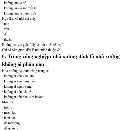
· không làm ta né
· không làm ta sắp xếp lại
· không làm ta muốn sửa
Người ta về nhà chỉ thấy:
· nhẹ
· yên
· đủ
· thuận
Không có cảm giác “đây là một thiết kế đẹp”.
Chỉ có cảm giác
“đây là nơi mình thuộc về”.
6. Trong công nghiệp: nhà xưởng đỉnh là nhà xưởng
không ai phàn nàn
Nhà xưởng đạt đỉnh công năng là:
· không ai kêu khó làm
· không ai kêu nguy hiểm
· không ai kêu vướng
· không ai kêu bất tiện
· không ai kêu phải sửa layout
Mọi thứ:
· trơn tru
· mạch lạc
· ít tai nạn
· dễ mở rộng
· dễ quản lý