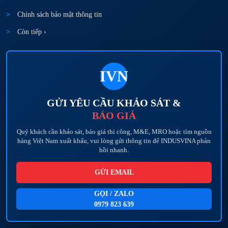
Chính sách bảo mật thông tin
Còn tiếp ›
IVN
GỬI YÊU CẦU KHẢO SÁT &
BÁO GIÁ
Quý khách cần khảo sát, báo giá thi công, M&E, MRO hoặc tìm nguồn
hàng Việt Nam xuất khẩu, vui lòng gửi thông tin để INDUSVINA phản
hồi nhanh.
GỬI EMAIL
GỌI / ZALO
0979 823 639