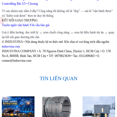
Controlling
Bài 5/5 • Closing
Vì sao nhóm này nằm ở đây? Công năng tốt không chỉ là “đẹp” — mà là “vận hành được”
và “kiểm soát được” theo tư duy hệ thống.
KẾT NỐI GIAO THƯƠNG
Tuyên ngôn vận hành
Yêu cầu báo giá
Gợi ý điều hướng: đọc triết lý → xem chuỗi công năng → xem hệ điều hành dự án → quay
lại kết nối giao thương khi cần.
© INDUSVINA • Nội dung thuộc hệ tri thức mở. Khi chia sẻ vui lòng trích dẫn nguồn
indusvina.com
.
INDUSVINA COMPANY • A: 70 Nguyen Dinh Chieu, District 1, HCM City • O: 178
No.6, BHHB, Binh Tan, HCM City • T/F: 0979823639 • Tax: 0312499465 • E:
contact@indusvina.com
TIN LIÊN QUAN