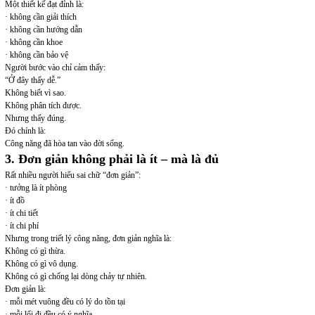
Một thiết kế đạt đỉnh là:
· không cần giải thích
· không cần hướng dẫn
· không cần khoe
· không cần bảo vệ
Người bước vào chỉ cảm thấy:
“Ở đây thấy dễ.”
Không biết vì sao.
Không phân tích được.
Nhưng thấy đúng.
Đó chính là:
Công năng đã hòa tan vào đời sống.
3. Đơn giản không phải là ít – mà là đủ
Rất nhiều người hiểu sai chữ “đơn giản”:
· tưởng là ít phòng
· ít đồ
· ít chi tiết
· ít chi phí
Nhưng trong triết lý công năng, đơn giản nghĩa là:
Không có gì thừa.
Không có gì vô dụng.
Không có gì chống lại dòng chảy tự nhiên.
Đơn giản là:
· mỗi mét vuông đều có lý do tồn tại
· mỗi lối đi đều có ý nghĩa