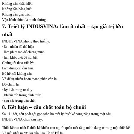
Không cần khẩu hiệu.
Không cần bảng biểu.
Không cần giải thích.
Vận hành chính là minh chứng.
7. Triết lý INDUSVINA: làm ít nhất – tạo giá trị lớn
nhất
INDUSVINA không theo triết lý:
· làm nhiều để thể hiện
· làm phức tạp để chứng minh
· làm khác biệt để nổi bật
Chúng tôi theo triết lý:
Làm đúng cái cần làm.
Bỏ hết cái không cần.
Và để tự nhiên hoàn thành phần còn lại.
Đó chính là:
· kỷ luật trong tư duy
· khiêm tốn trong hình thức
· sâu sắc trong bản chất
8. Kết luận – câu chốt toàn bộ chuỗi
Sau 11 bài, nếu phải gói gọn toàn bộ triết lý thiết kế công năng trong một câu,
INDUSVINA chọn câu này:
Thiết kế cao nhất là thiết kế khiến con người quên mất rằng mình đang ở trong một thiết kế.
Và nếu phải mượn lời của Lão Tử để kết lại: