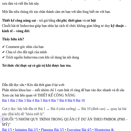
sưu tầm và viết lên bài này.
Một lần nữa chúng tôi xin chân thành cảm ơn bạn với tấm lòng biết ơn với bạn.
Thiết kế công năng sai
– trả giá bằng
chi phí
,
thời gian
và
cơ hội
.
Chuỗi bài từ Indusvina giúp bạn nhìn lại cách tổ chức không gian bằng tư duy
kỹ thuật –
kinh tế – vòng đời
.
Thấy hữu ích?
✔ Comment góc nhìn của bạn
✔ Chia sẻ cho đội ngũ của mình
✔ Trích nguồn Indusvina.com khi sử dụng lại nội dung
Tri thức chỉ thực sự có giá trị khi được lan tỏa.
Gợi ý: Nếu bạn muốn INDUSVINA viết tiếp bài giải đáp đúng “vấn đề của bạn”,
hãy để lại câu hỏi cụ thể — chúng tôi sẽ phản hồi qua các bài chia sẻ kế tiếp.
Dẫn dắt đọc sâu • Kéo dài thời gian ở lại web
Phân nhóm khoa học – mỗi nhóm chỉ 1 cụm link rõ ràng để bạn vào đọc nhanh và đi sâu
Xem các bài liên quan về THIẾT KẾ CÔNG NĂNG
Bài 1
Bài 2
Bài 3
Bài 4
Bài 5
Bài 6
Bài 7
Bài 8
Bài 9
Bài 10
Gợi ý đọc: hãy bắt đầu từ Bài 1 → Bài 4 (nhà xưởng) → Bài 10 (đỉnh cao) → quay lại bài
này (Bài kết) để “khóa triết lý”.
CHUỖI “5 NHÓM QUY TRÌNH TRONG QUẢN LÝ DỰ ÁN THEO PMBOK (PMI –
MỸ)”
Bài 1/5 • Initiating
Bài 2/5 • Planning
Bài 3/5 • Executing
Bài 4/5 • Monitoring &