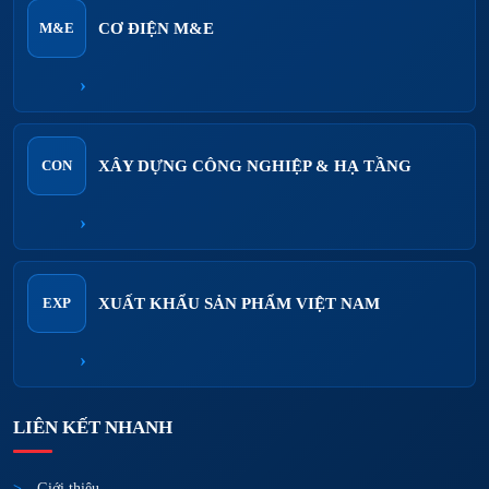
CƠ ĐIỆN M&E
M&E
›
XÂY DỰNG CÔNG NGHIỆP & HẠ TẦNG
CON
›
XUẤT KHẨU SẢN PHẨM VIỆT NAM
EXP
›
LIÊN KẾT NHANH
Giới thiệu