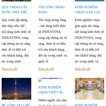
QUY TRÌNH LẮP
THI CÔNG MÓNG
KINH NGHIỆM
DỰNG NHÀ THÉP
BĂNG
CHỌN GIÀN GIÁO
TIỀN CHẾ
THI CÔNG
Quy trình lắp dựng
Thi công móng băng
Kinh nghiệm chọn
nhà thép tiền chế -
- nội dung kiến thức
giàn giáo thi công -
nội dung kiến thức từ
từ INDUSVINA,
nội dung kiến thức từ
INDUSVINA, cung
cung cấp thông tin rõ
INDUSVINA, cung
cấp thông tin rõ ràng,
ràng, thực tế và hữu
cấp thông tin rõ ràng,
thực tế và hữu ích
ích cho khách hàng,
thực tế và hữu ích
cho khách hàng, đối
đối tác trong nước và
cho khách hàng, đối
tác trong nước...
quốc tế.
tác trong nước và...
Xem chi tiết
Xem chi tiết
Xem chi tiết
KINH NGHIỆM
CHỌN THIẾT BỊ
VỆ SINH
Nhiều người xây nhà
BÊ TÔNG DỰ ỨNG
KINH NGHIỆM