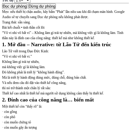
Tốc độ
Đọc dự phòng
Dừng dự phòng
Mẹo: nếu thiết bị chặn audio, hãy bấm “Phát” lần nữa sau khi đã chạm màn hình. Google
Audio sẽ tự chuyển sang Đọc dự phòng nếu không phát được.
Trạng thái: sẵn sàng.
Bài kết chuỗi • tinh thần cốt lõi
“
Vô vi nhi vô bất vi
” – Không làm gì trái tự nhiên, mà không việc gì là không làm. Tinh
thần này là đỉnh cao của công năng:
thiết kế mà như không thiết kế
.
1. Mở đầu – Narrative: từ Lão Tử đến kiến trúc
Lão Tử viết trong Đạo Đức Kinh:
“Vô vi nhi vô bất vi.”
Không làm gì trái tự nhiên,
mà không việc gì là không làm.
Đó không phải là triết lý “không hành động”.
Mà là triết lý
hành động đúng mức, đúng chỗ, đúng bản chất
.
Và nếu đem câu đó đặt vào thiết kế công năng,
thì nó trở thành một chân lý rất sâu:
Thiết kế cao nhất là thiết kế mà người sử dụng không cảm thấy bị thiết kế.
2. Đỉnh cao của công năng là… biến mất
Một thiết kế còn “thấy rõ” là:
· còn gồng
· còn phô
· còn muốn chứng tỏ
· còn muốn gây ấn tượng