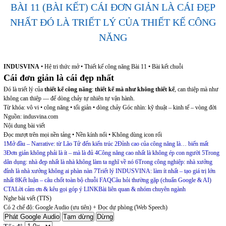
BÀI 11 (BÀI KẾT) CÁI ĐƠN GIẢN LÀ CÁI ĐẸP
NHẤT ĐÓ LÀ TRIẾT LÝ CỦA THIẾT KẾ CÔNG
NĂNG
INDUSVINA
• Hệ tri thức mở • Thiết kế công năng
Bài 11 • Bài kết chuỗi
Cái đơn giản là cái đẹp nhất
Đó là triết lý của
thiết kế công năng
:
thiết kế mà như không thiết kế
, can thiệp mà như
không can thiệp — để dòng chảy tự nhiên tự vận hành.
Từ khóa: vô vi • công năng • tối giản • dòng chảy
Góc nhìn: kỹ thuật – kinh tế – vòng đời
Nguồn: indusvina.com
Nội dung bài viết
Đọc mượt trên mọi nền tảng • Nền kính nổi • Không dùng icon rối
1
Mở đầu – Narrative: từ Lão Tử đến kiến trúc
2
Đỉnh cao của công năng là… biến mất
3
Đơn giản không phải là ít – mà là đủ
4
Công năng cao nhất là không ép con người
5
Trong
dân dụng: nhà đẹp nhất là nhà không làm ta nghĩ về nó
6
Trong công nghiệp: nhà xưởng
đỉnh là nhà xưởng không ai phàn nàn
7
Triết lý INDUSVINA: làm ít nhất – tạo giá trị lớn
nhất
8
Kết luận – câu chốt toàn bộ chuỗi
FAQ
Câu hỏi thường gặp (chuẩn Google & AI)
CTA
Lời cảm ơn & kêu gọi góp ý
LINK
Bài liên quan & nhóm chuyên ngành
Nghe bài viết (TTS)
Có 2 chế độ: Google Audio (ưu tiên) + Đọc dự phòng (Web Speech)
Phát Google Audio
Tạm dừng
Dừng