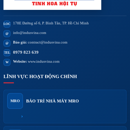
178E Đường số 6, P. Bình Tân, TP. Hồ Chí Minh
LOC
info@indusvina.com
@
Báo giá:
contract@indusvina.com
@
0979 823 639
TEL
Website:
www.indusvina.com
W
LĨNH VỰC HOẠT ĐỘNG CHÍNH
BẢO TRÌ NHÀ MÁY MRO
MRO
›