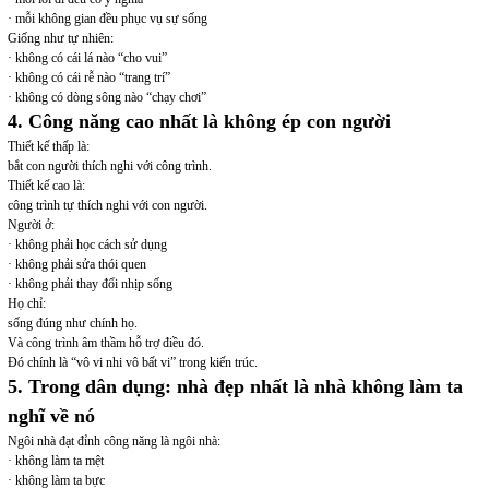
· mỗi không gian đều phục vụ sự sống
Giống như tự nhiên:
· không có cái lá nào “cho vui”
· không có cái rễ nào “trang trí”
· không có dòng sông nào “chạy chơi”
4. Công năng cao nhất là không ép con người
Thiết kế thấp là:
bắt con người thích nghi với công trình.
Thiết kế cao là:
công trình tự thích nghi với con người.
Người ở:
· không phải học cách sử dụng
· không phải sửa thói quen
· không phải thay đổi nhịp sống
Họ chỉ:
sống đúng như chính họ.
Và công trình âm thầm hỗ trợ điều đó.
Đó chính là “vô vi nhi vô bất vi” trong kiến trúc.
5. Trong dân dụng: nhà đẹp nhất là nhà không làm ta
nghĩ về nó
Ngôi nhà đạt đỉnh công năng là ngôi nhà:
· không làm ta mệt
· không làm ta bực